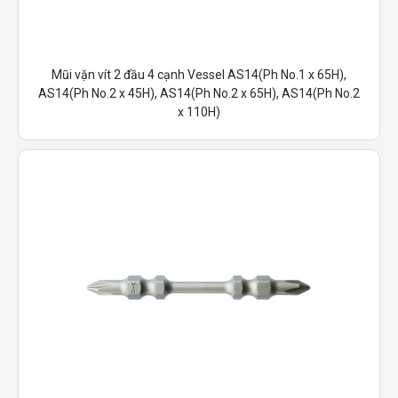
Mũi vặn vít 2 đầu 4 cạnh Vessel AS14(Ph No.1 x 65H),
AS14(Ph No.2 x 45H), AS14(Ph No.2 x 65H), AS14(Ph No.2
x 110H)