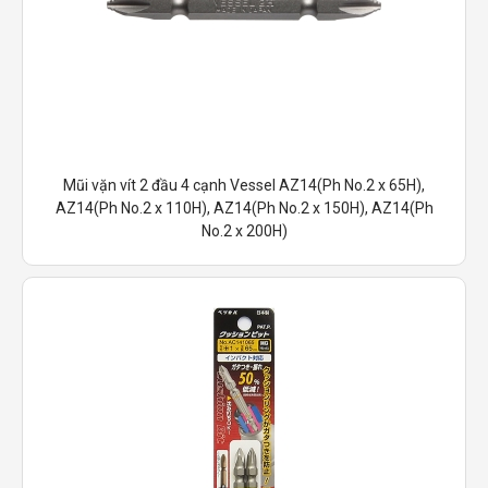
Mũi vặn vít 2 đầu 4 cạnh Vessel AZ14(Ph No.2 x 65H),
AZ14(Ph No.2 x 110H), AZ14(Ph No.2 x 150H), AZ14(Ph
No.2 x 200H)