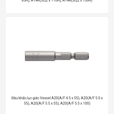
65H), A14R(SQ2 x 110H), A14R(SQ2 x 150H)
Đầu khẩu lục giác Vessel A20(A/F 4.5 x 55), A20(A/F 5.0 x
55), A20(A/F 5.5 x 55), A20(A/F 5.5 x 100)