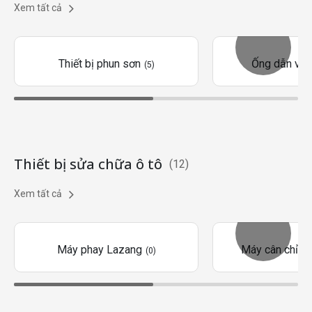
Xem tất cả
Thiết bị phun sơn
Ống dẫn và 
(5)
Thiết bị sửa chữa ô tô
(12)
Xem tất cả
Máy phay Lazang
Máy cân chỉnh
(0)