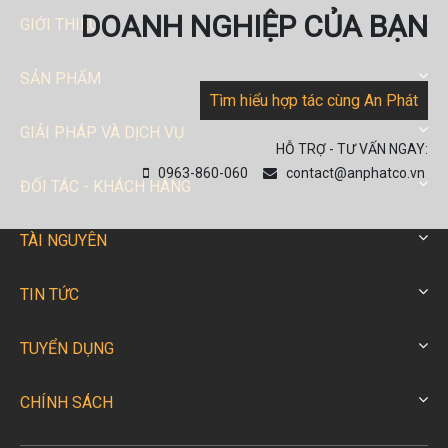
DOANH NGHIỆP CỦA BẠN
GIỚI THIỆU
SẢN PHẨM
Tìm hiểu hợp tác cùng An Phát
GIẢI PHÁP VÀ DỊCH VỤ
HỖ TRỢ - TƯ VẤN NGAY:
0963-860-060
contact@anphatco.vn
ĐỐI TÁC - KHÁCH HÀNG
TÀI NGUYÊN
TIN TỨC
TUYỂN DỤNG
CHÍNH SÁCH