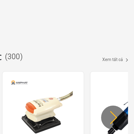
c
(
300
)
Xem tất cả