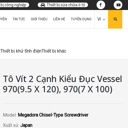
 bị công nghiệp
Thiết bị sửa chữa ô tô
VI
UYÊN
TIN TỨC
GIỚI THIỆU
LIÊN HỆ
TUYỂN DỤNG
u
Thiết bị khử tĩnh điện
Thiết bị khác
Tô Vít 2 Cạnh Kiểu Đục Vessel
970(9.5 X 120), 970(7 X 100)
Model:
Megadora Chisel-Type Screwdriver
Xuất xứ:
Japan