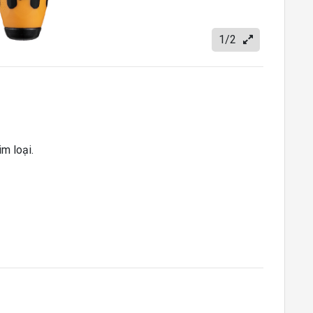
1/2
m loại.