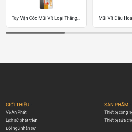
Tay Vặn Cóc Mũi Vít Loại Thẳng Vessel TD-74
GIỚI THIỆU
SẢN PHẨM
Về An Phát
Thiết bị công n
Lịch sử phát triển
Thiết bị sửa c
Đội ngũ nhân sự