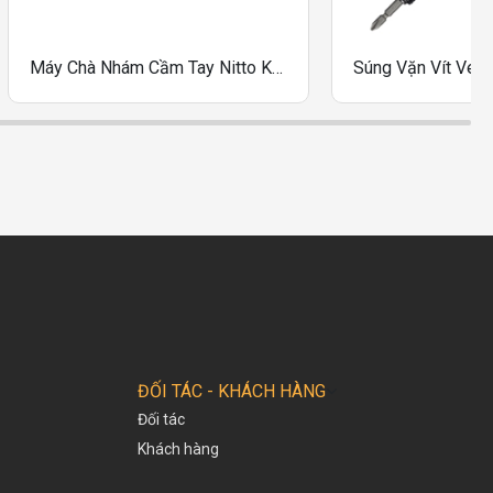
Máy Chà Nhám Cầm Tay Nitto Kohki FS-100C Và FS-50A
ĐỐI TÁC - KHÁCH HÀNG
Đối tác
Khách hàng