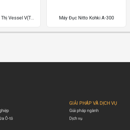
Mũi Vít Đầu Hoa Thị Vessel V(T10 X 110), V(T20 X 110), V(T25 X 65), V(T25 X 110)
Máy Đục Nitto Kohki A-300
GIẢI PHÁP VÀ DỊCH VỤ
ghiệp
Giải pháp ngành
hữa Ô-tô
Dịch vụ