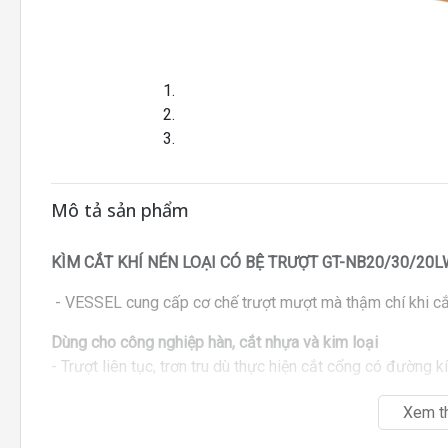
Mô tả sản phẩm
KÌM CẮT KHÍ NÉN LOẠI CÓ BỆ TRƯỢT
GT-NB20/30/20
- VESSEL cung cấp cơ chế trượt mượt mà thậm chí khi cắ
Dùng cho công nghiệp hàn, cắt nhựa và kim loại
- Trượt liên tục, trơn tru dù thực hiện cắt cổng có đường 
Xem t