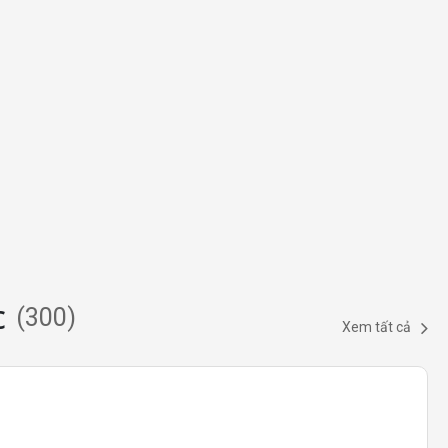
c
(
300
)
Xem tất cả