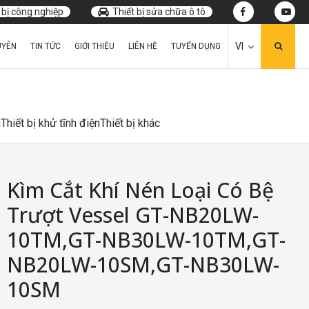
 bị công nghiệp
Thiết bị sửa chữa ô tô
VI
UYÊN
TIN TỨC
GIỚI THIỆU
LIÊN HỆ
TUYỂN DỤNG
u
Thiết bị khử tĩnh điện
Thiết bị khác
Kìm Cắt Khí Nén Loại Có Bệ
Trượt Vessel GT-NB20LW-
10TM,GT-NB30LW-10TM,GT-
NB20LW-10SM,GT-NB30LW-
10SM