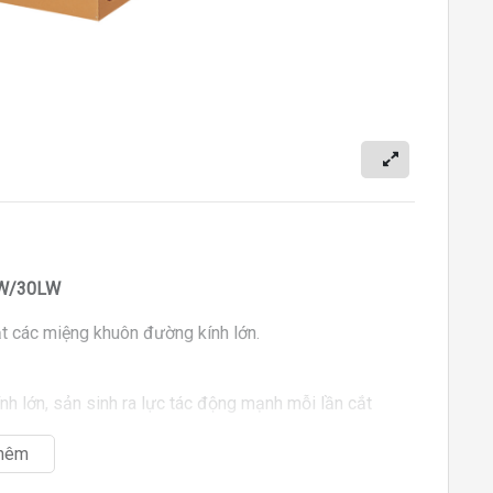
LW/30LW
t các miệng khuôn đường kính lớn.
kính lớn, sản sinh ra lực tác động mạnh mỗi lần cắt
hêm