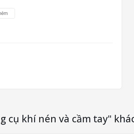
hêm
g cụ khí nén và cầm tay" khá