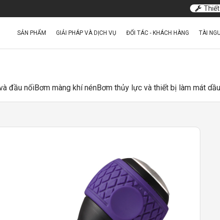
Thiết
SẢN PHẨM
GIẢI PHÁP VÀ DỊCH VỤ
ĐỐI TÁC - KHÁCH HÀNG
TÀI NG
và đầu nối
Bơm màng khí nén
Bơm thủy lực và thiết bị làm mát dầ