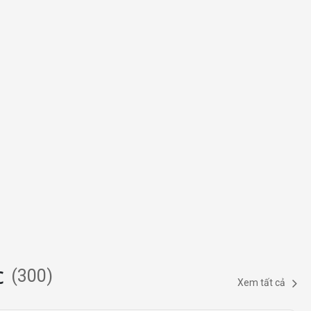
c
(
300
)
Xem tất cả