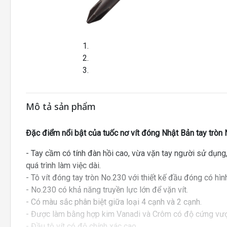
Mô tả sản phẩm
Đặc điểm nổi bật của tuốc nơ vít đóng Nhật Bản tay tròn 
- Tay cầm có tính đàn hồi cao, vừa vặn tay người sử dụng,
quá trình làm việc dài.
- Tô vít đóng tay tròn No.230 với thiết kế đầu đóng có hìn
- No.230 có khả năng truyền lực lớn để vặn vít.
- Có màu sắc phân biệt giữa loại 4 cạnh và 2 cạnh.
- Được làm bằng hợp kim Vanadi và Crôm có độ cứng vượt
- Đầu tô vít có độ chính xác cao.