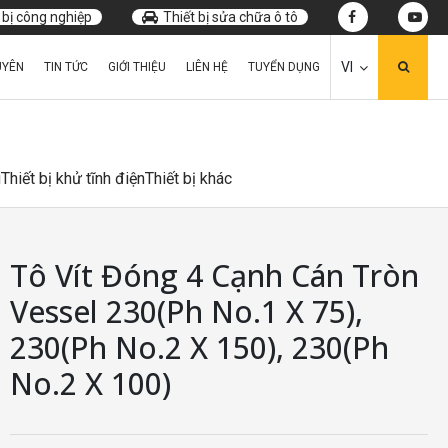
 bị công nghiệp
Thiết bị sửa chữa ô tô
VI
UYÊN
TIN TỨC
GIỚI THIỆU
LIÊN HỆ
TUYỂN DỤNG
u
Thiết bị khử tĩnh điện
Thiết bị khác
Tô Vít Đóng 4 Cạnh Cán Tròn
Vessel 230(Ph No.1 X 75),
230(Ph No.2 X 150), 230(Ph
No.2 X 100)