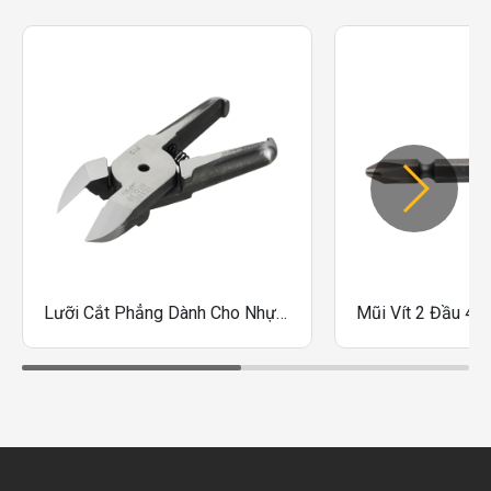
Lưỡi Cắt Phẳng Dành Cho Nhựa Vessel N7PF, N10LPF, N20PF, N30PF