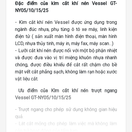
Đặc điểm của kìm cắt khí nén Vessel GT-
NY05/10/15/25
- Kìm cắt khí nén Vessel được ứng dụng trong
ngành đúc nhựa, phụ tùng ô tô xe máy, linh kiện
điện tử ( sản xuất màn hình điện thoại, màn hình
LCD, nhựa thủy tinh, máy in, máy fax, máy scan…)
- Lưỡi cắt khí nén được nối với một bộ phận nhiệt
và được đưa vào vị trí miệng khuôn nhựa nhanh
chóng, được điều khiểu để cắt rất chậm cho bề
mặt vết cắt phẳng sạch, không làm rạn hoặc xước
vật liệu cắt.
Ưu điểm của Kìm cắt khí nén trượt ngang
Vessel GT-NY05/10/15/25
- Trượt ngang cho phép sử dụng không gian hiệu
quả.
- Lát cắt mỏng cho phép làm việc mà không làm
cản trở hoạt động của tấm kẹp.