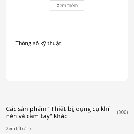
Xem thêm
Kìm cắt khí nén loại trượt ngang GT-
NY05/10/15/25
là sản phẩm của thương hiệu nổi
tiếng Vessel – Thương hiệu dụng cụ cầm tay nổi
tiếng không chỉ ở Nhật Bản mà còn trên toàn thế
giới.
Thông số kỹ thuật
Các sản phẩm "Thiết bị, dụng cụ khí
(
300
)
nén và cầm tay" khác
Xem tất cả