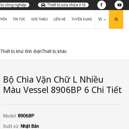
 bị công nghiệp
Thiết bị sửa chữa ô tô
VI
UYÊN
TIN TỨC
GIỚI THIỆU
LIÊN HỆ
TUYỂN DỤNG
u
Thiết bị khử tĩnh điện
Thiết bị khác
Bộ Chìa Vặn Chữ L Nhiều
Màu Vessel 8906BP 6 Chi Tiết
Model:
8906BP
Xuất xứ:
Nhật Bản