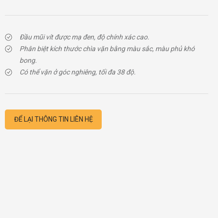
Đầu mũi vít được mạ đen, độ chính xác cao.
Phân biệt kích thước chìa vặn bằng màu sắc, màu phủ khó
bong.
Có thể vặn ở góc nghiêng, tối đa 38 độ.
ĐỂ LẠI THÔNG TIN LIÊN HỆ