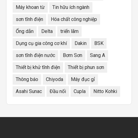
Máy khoan từ
Tin hữu ích ngành
sơn tĩnh điện
Hóa chất công nghiệp
Ống dẫn
Delta
triển lãm
Dụng cụ gia công cơ khí
Dakin
BSK
sơn tĩnh điện nước
Bơm Sơn
Sang A
Thiết bị khử tĩnh điện
Thiết bị phun sơn
Thông báo
Chiyoda
Máy đục gỉ
Asahi Sunac
Đầu nối
Cupla
Nitto Kohki