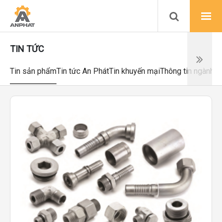
TIN TỨC
Tin sản phẩm
Tin tức An Phát
Tin khuyến mại
Thông tin ngành
Ch