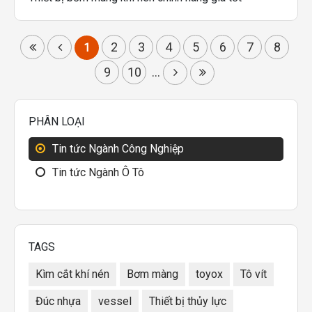
2
3
4
5
6
7
8
1
9
10
...
PHÂN LOẠI
Tin tức Ngành Công Nghiệp
Tin tức Ngành Ô Tô
TAGS
Kìm cắt khí nén
Bơm màng
toyox
Tô vít
Đúc nhựa
vessel
Thiết bị thủy lực