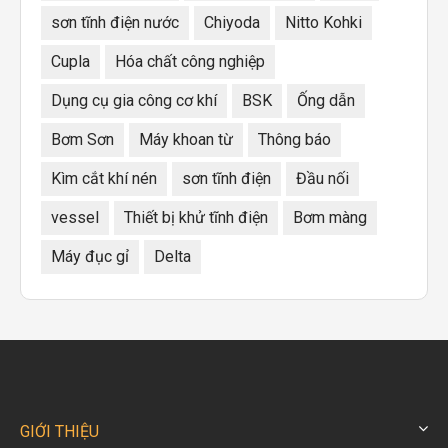
sơn tĩnh điện nước
Chiyoda
Nitto Kohki
Cupla
Hóa chất công nghiệp
Dụng cụ gia công cơ khí
BSK
Ống dẫn
Bơm Sơn
Máy khoan từ
Thông báo
Kìm cắt khí nén
sơn tĩnh điện
Đầu nối
vessel
Thiết bị khử tĩnh điện
Bơm màng
Máy đục gỉ
Delta
GIỚI THIỆU