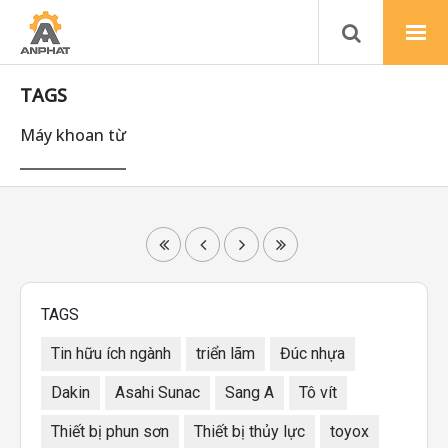
TAGS
Máy khoan từ
TAGS
Tin hữu ích ngành
triển lãm
Đúc nhựa
Dakin
Asahi Sunac
Sang A
Tô vít
Thiết bị phun sơn
Thiết bị thủy lực
toyox