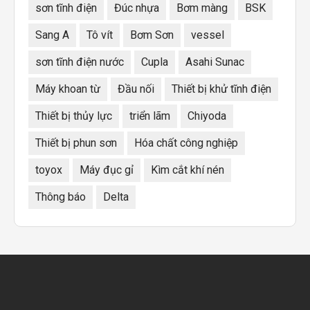
sơn tĩnh điện
Đúc nhựa
Bơm màng
BSK
Sang A
Tô vít
Bơm Sơn
vessel
sơn tĩnh điện nước
Cupla
Asahi Sunac
Máy khoan từ
Đầu nối
Thiết bị khử tĩnh điện
Thiết bị thủy lực
triển lãm
Chiyoda
Thiết bị phun sơn
Hóa chất công nghiệp
toyox
Máy đục gỉ
Kìm cắt khí nén
Thông báo
Delta