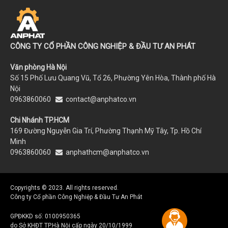
CÔNG TY CỔ PHẦN CÔNG NGHIỆP & ĐẦU TƯ AN PHÁT
Văn phòng Hà Nội
Số 15 Phố Lưu Quang Vũ, Tổ 26, Phường Yên Hòa, Thành phố Hà
Nội
0963860060
contact@anphatco.vn
Chi Nhánh TP.HCM
169 Đường Nguyễn Gia Trí, Phường Thạnh Mỹ Tây, Tp. Hồ Chí
Minh
0963860060
anphathcm@anphatco.vn
Copyrights © 2023. All rights reserved.
Công ty Cổ phần Công Nghiệp & Đầu Tư An Phát
GPĐKKD số: 0100950365
do Sở KHĐT TP.Hà Nội cấp ngày 20/10/1999