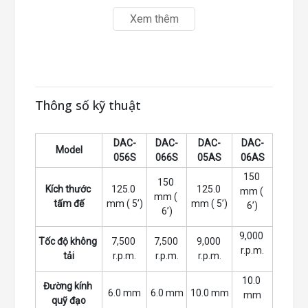
Xem thêm
Thông số kỹ thuật
DAC-
DAC-
DAC-
DAC-
Model
056S
066S
05AS
06AS
150 
150 
Kích thước 
125.0 
125.0 
mm ( 
mm ( 
tấm đế
mm ( 5’)
mm ( 5’)
6’)
6’)
9,000 
Tốc độ không 
7,500 
7,500 
9,000 
r.p.m.
tải
r.p.m.
r.p.m.
r.p.m.
10.0 
Đường kính 
6.0 mm
6.0 mm
10.0 mm
mm
quỹ đạo