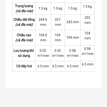
Trọng lượng
1.5 kg.
1.5 kg.
1.5 kg.
1.5 kg.
 (cả đĩa mài)
255 
Chiều dài tổng
244.0 
257 
242 mm
mm
(cả đĩa mài)
mm
mm
104 
Chiều cao
104.0 
104 
104 mm
mm
(cả đĩa mài)
mm
mm
0.58 
Lưu lượng khí 
0.55 
0.55 
0.58 
m³/min
sử dụng
m³/min
m³/min
m³/min
6.5 mm
Cỡ dây hơi
6.5 mm
6.5 mm
6.5 mm