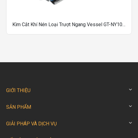
​Kìm Cắt Khí Nén Loại Trượt Ngang Vessel GT-NY10G, GT-NY10GR, GT-NY10G-4, GT-NY10GR-4
GIỚI THIỆU
SẢN PHẨM
GIẢI PHÁP VÀ DỊCH VỤ