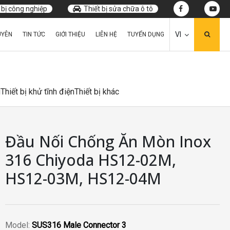
 bị công nghiệp
Thiết bị sửa chữa ô tô
VI
UYÊN
TIN TỨC
GIỚI THIỆU
LIÊN HỆ
TUYỂN DỤNG
u
Thiết bị khử tĩnh điện
Thiết bị khác
Đầu Nối Chống Ăn Mòn Inox
316 Chiyoda HS12-02M,
HS12-03M, HS12-04M
Model:
SUS316 Male Connector 3