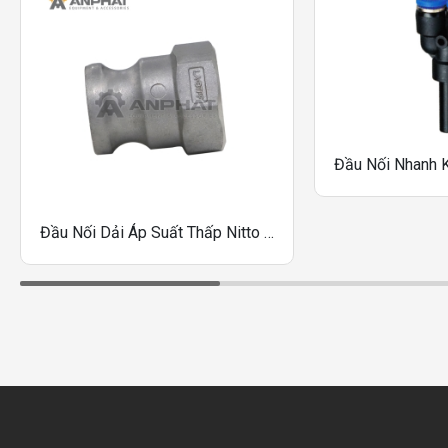
Đầu Nối Dải Áp Suất Thấp Nitto Kohki LA-16TPF, LA-20TPF, LA-24TPF, LA-32TPF