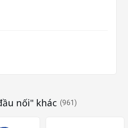
đầu nối" khác
(
961
)