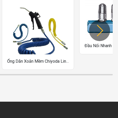
Ống Dẫn Xoắn Mềm Chiyoda Line Spiral WL