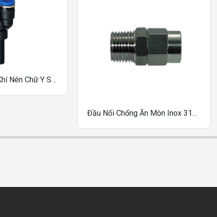
Đầu Nối Nhanh Khí Nén Chữ Y Sang A One-Touch Fittings Dòng PYJ
Đầu Nối Chống Ăn Mòn Inox 316 Chiyoda HS8-01M, HS8-02M, HS8-03M, HS10-02M, HS10-03M, HS10-04M