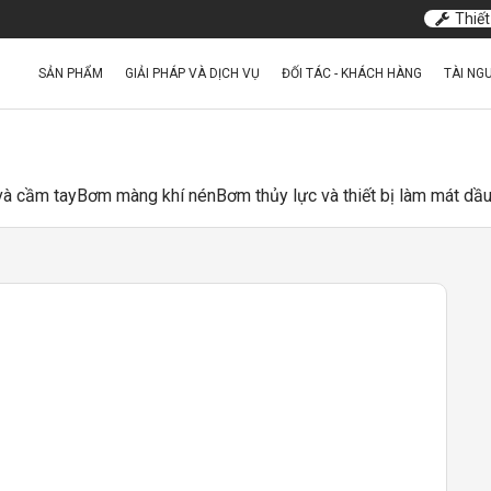
Thiết
SẢN PHẨM
GIẢI PHÁP VÀ DỊCH VỤ
ĐỐI TÁC - KHÁCH HÀNG
TÀI NG
 và cầm tay
Bơm màng khí nén
Bơm thủy lực và thiết bị làm mát dầ