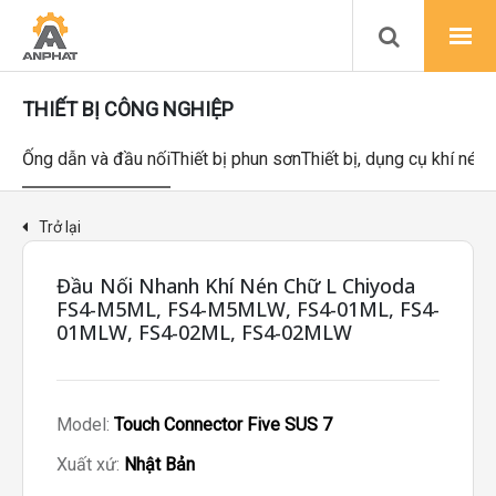
THIẾT BỊ CÔNG NGHIỆP
Ống dẫn và đầu nối
Thiết bị phun sơn
Thiết bị, dụng cụ khí nén
Trở lại
Đầu Nối Nhanh Khí Nén Chữ L Chiyoda
FS4-M5ML, FS4-M5MLW, FS4-01ML, FS4-
01MLW, FS4-02ML, FS4-02MLW
Model:
Touch Connector Five SUS 7
Xuất xứ:
Nhật Bản