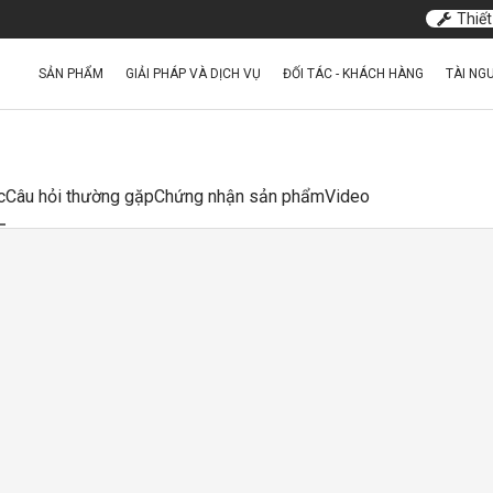
Thiết
SẢN PHẨM
GIẢI PHÁP VÀ DỊCH VỤ
ĐỐI TÁC - KHÁCH HÀNG
TÀI NG
c
Câu hỏi thường gặp
Chứng nhận sản phẩm
Video