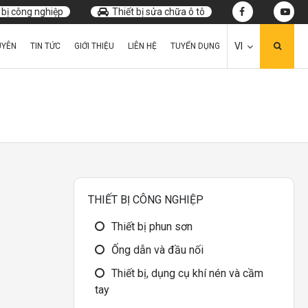
 bị công nghiệp
Thiết bị sửa chữa ô tô
VI
UYÊN
TIN TỨC
GIỚI THIỆU
LIÊN HỆ
TUYỂN DỤNG
THIẾT BỊ CÔNG NGHIỆP
Thiết bị phun sơn
Ống dẫn và đầu nối
Thiết bị, dụng cụ khí nén và cầm
tay