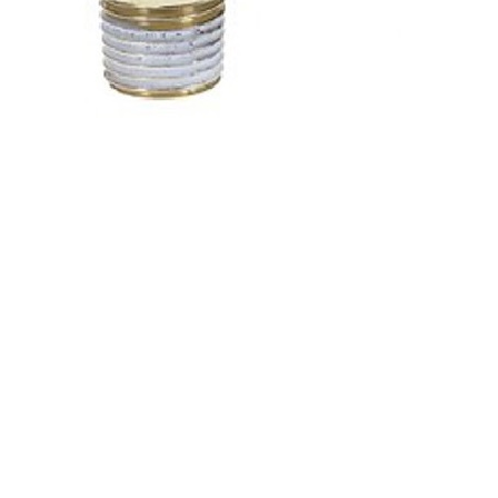
í nén, chịu được áp suất cao, chịu được tia lửa hàn, chống tĩnh đ
g phân biệt các đường ống với nhau.
 kín giúp kết nối chắc chắn hơn.