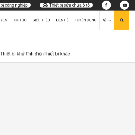
 bị công nghiệp
Thiết bị sửa chữa ô tô
VI
UYÊN
TIN TỨC
GIỚI THIỆU
LIÊN HỆ
TUYỂN DỤNG
u
Thiết bị khử tĩnh điện
Thiết bị khác