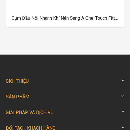
Cụm Đầu Nối Nhanh Khí Nén Sang A One-Touch Fittings Dòng GPKD
GIỚI THIỆU
SẢN PHẨM
GIẢI PHÁP VÀ DỊCH VỤ
ĐỐI TÁC - KHÁCH HÀNG