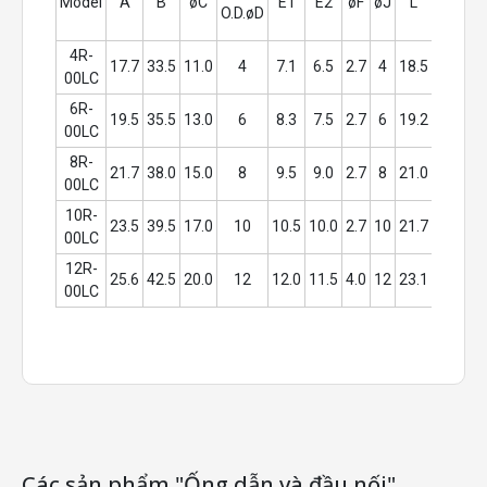
Model
A
B
øC
E1
E2
øF
øJ
L
Insertio
O.D.øD
Dept
4R-
17.7
33.5
11.0
4
7.1
6.5
2.7
4
18.5
15.0
00LC
6R-
19.5
35.5
13.0
6
8.3
7.5
2.7
6
19.2
16.3
00LC
8R-
21.7
38.0
15.0
8
9.5
9.0
2.7
8
21.0
17.5
00LC
10R-
23.5
39.5
17.0
10
10.5
10.0
2.7
10
21.7
18.3
00LC
12R-
25.6
42.5
20.0
12
12.0
11.5
4.0
12
23.1
19.4
00LC
Các sản phẩm "Ống dẫn và đầu nối"