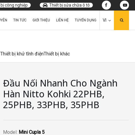
 bị công nghiệp
Thiết bị sửa chữa ô tô
VI
UYÊN
TIN TỨC
GIỚI THIỆU
LIÊN HỆ
TUYỂN DỤNG
u
Thiết bị khử tĩnh điện
Thiết bị khác
Đầu Nối Nhanh Cho Ngành
Hàn Nitto Kohki 22PHB,
25PHB, 33PHB, 35PHB
Model:
Mini Cupla 5