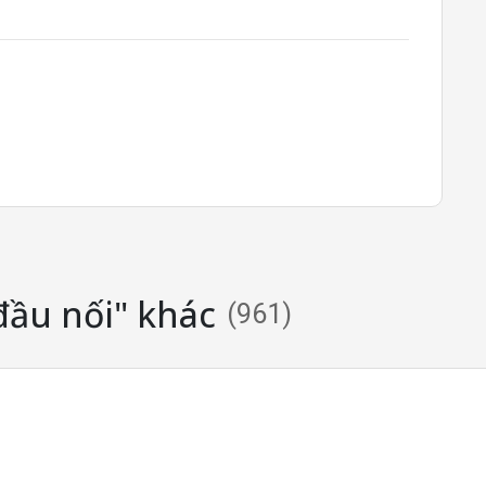
đầu nối" khác
(
961
)