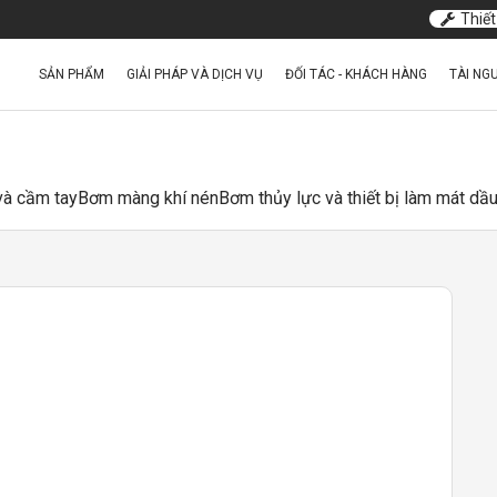
Thiết
SẢN PHẨM
GIẢI PHÁP VÀ DỊCH VỤ
ĐỐI TÁC - KHÁCH HÀNG
TÀI NG
 và cầm tay
Bơm màng khí nén
Bơm thủy lực và thiết bị làm mát dầ