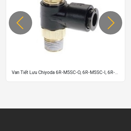
Van Tiết Lưu Chiyoda 6R-M5SC-O, 6R-M5SC-I, 6R-01SC-O, 6R-01SC-I, 6R-02SC-O, 6R-02SC-I