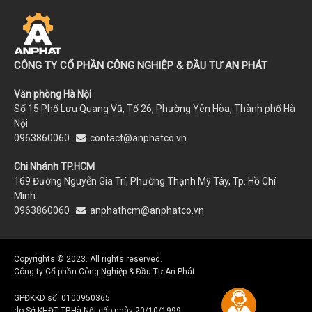
CÔNG TY CỔ PHẦN CÔNG NGHIỆP & ĐẦU TƯ AN PHÁT
Văn phòng Hà Nội
Số 15 Phố Lưu Quang Vũ, Tổ 26, Phường Yên Hòa, Thành phố Hà
Nội
0963860060
contact@anphatco.vn
Chi Nhánh TP.HCM
169 Đường Nguyễn Gia Trí, Phường Thạnh Mỹ Tây, Tp. Hồ Chí
Minh
0963860060
anphathcm@anphatco.vn
Copyrights © 2023. All rights reserved.
Công ty Cổ phần Công Nghiệp & Đầu Tư An Phát
GPĐKKD số: 0100950365
do Sở KHĐT TP.Hà Nội cấp ngày 20/10/1999