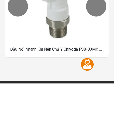
Đầu Nối Nhanh Khí Nén Chữ Y Chiyoda FS8-03MY, FS8-03MYW, FS10-01MY, FS10-01MYW, FS10-02MY, FS10-02MYW
GIỚI THIỆU