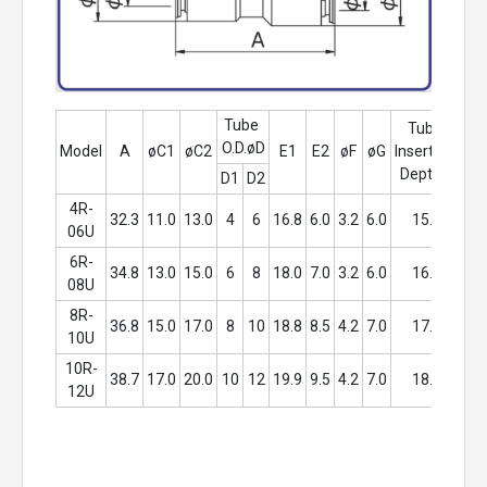
Tube 
Tube 
T
O.D.øD
Model
A
øC1
øC2
E1
E2
øF
øG
Insertion 
Ins
Depth 1
D
D1
D2
4R-
32.3
11.0
13.0
4
6
16.8
6.0
3.2
6.0
15.0
06U
6R-
34.8
13.0
15.0
6
8
18.0
7.0
3.2
6.0
16.3
08U
8R-
36.8
15.0
17.0
8
10
18.8
8.5
4.2
7.0
17.5
10U
10R-
38.7
17.0
20.0
10
12
19.9
9.5
4.2
7.0
18.3
12U