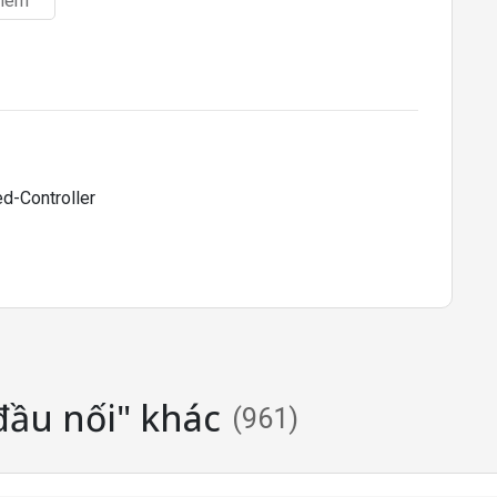
hêm
đầu nối" khác
(
961
)