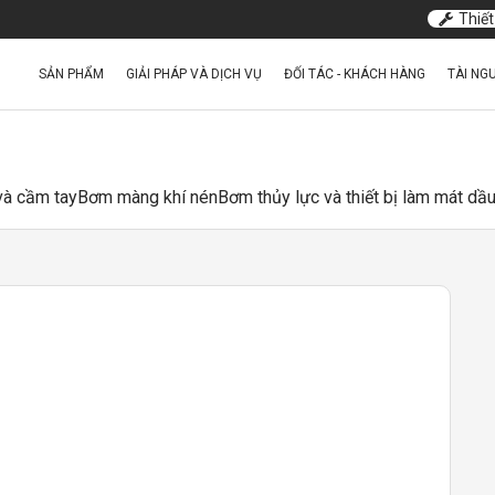
Thiết
SẢN PHẨM
GIẢI PHÁP VÀ DỊCH VỤ
ĐỐI TÁC - KHÁCH HÀNG
TÀI NG
 và cầm tay
Bơm màng khí nén
Bơm thủy lực và thiết bị làm mát dầ