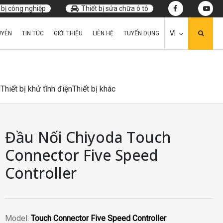
 bị công nghiệp
Thiết bị sửa chữa ô tô
VI
UYÊN
TIN TỨC
GIỚI THIỆU
LIÊN HỆ
TUYỂN DỤNG
u
Thiết bị khử tĩnh điện
Thiết bị khác
Đầu Nối Chiyoda Touch
Connector Five Speed
Controller
Model:
Touch Connector Five Speed Controller