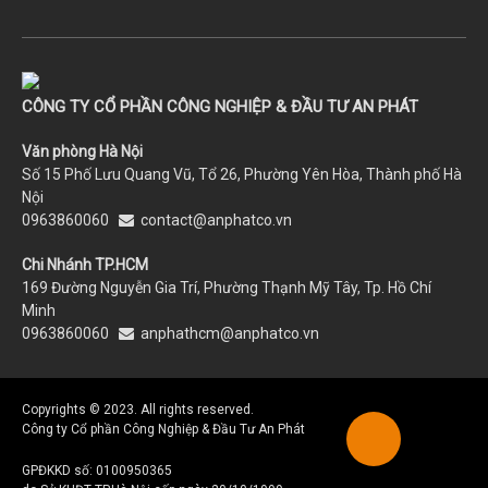
CÔNG TY CỔ PHẦN CÔNG NGHIỆP & ĐẦU TƯ AN PHÁT
Văn phòng Hà Nội
Số 15 Phố Lưu Quang Vũ, Tổ 26, Phường Yên Hòa, Thành phố Hà
Nội
0963860060
contact@anphatco.vn
Chi Nhánh TP.HCM
169 Đường Nguyễn Gia Trí, Phường Thạnh Mỹ Tây, Tp. Hồ Chí
Minh
0963860060
anphathcm@anphatco.vn
Copyrights © 2023. All rights reserved.
Công ty Cổ phần Công Nghiệp & Đầu Tư An Phát
GPĐKKD số: 0100950365