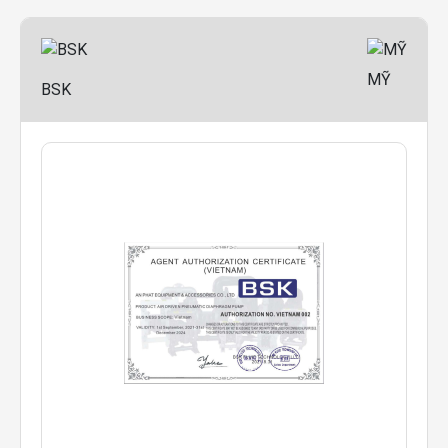
MỸ
BSK