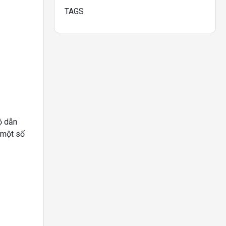
TAGS
ộ dẫn
 một số