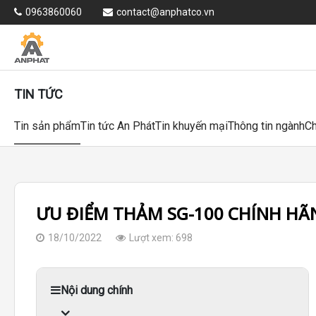
0963860060
contact@anphatco.vn
TIN TỨC
Tin sản phẩm
Tin tức An Phát
Tin khuyến mại
Thông tin ngành
Ch
ƯU ĐIỂM THẢM SG-100 CHÍNH HÃ
18/10/2022
Lượt xem: 698
Nội dung chính