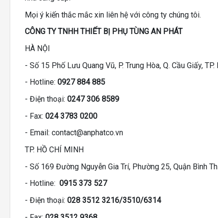
Mọi ý kiến thắc mắc xin liên hệ với công ty chúng tôi.
CÔNG TY TNHH THIẾT BỊ PHỤ TÙNG AN PHÁT
HÀ NỘI
- Số 15 Phố Lưu Quang Vũ, P. Trung Hòa, Q. Cầu Giấy, TP. 
- Hotline:
0927 884 885
- Điện thoại:
0247 306 8589
- Fax:
024 3783 0200
- Email: contact@anphatco.vn
TP. HỒ CHÍ MINH
- Số 169 Đường Nguyễn Gia Trí, Phường 25, Quận Bình Thạ
- Hotline:
0915 373 527
- Điện thoại:
028 3512 3216/3510/6314
- Fax:
028 3512 9368