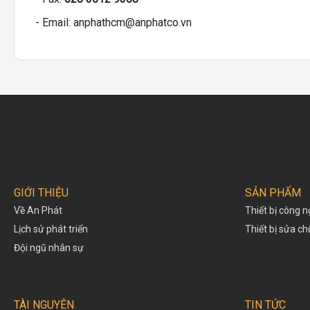
- Email: anphathcm@anphatco.vn
GIỚI THIỆU
SẢN PHẨM
Về An Phát
Thiết bị công n
Lịch sử phát triển
Thiết bị sửa c
Đội ngũ nhân sự
TÀI NGUYÊN
TIN TỨC