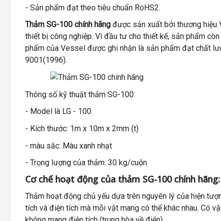
- Sản phẩm đạt theo tiêu chuẩn RoHS2.
Thảm SG-100 chính hãng
được sản xuất bởi thương hiệu 
thiết bị công nghiệp. Vì đầu tư cho thiết kế, sản phẩm 
phẩm của Vessel được ghi nhận là sản phẩm đạt chất lượ
9001(1996).
Thông số kỹ thuật thảm SG-100:
- Model là LG - 100
- Kích thước: 1m x 10m x 2mm (t)
- màu sắc: Màu xanh nhạt
- Trọng lượng của thảm: 30 kg/cuộn
Cơ chế hoạt động của
thảm SG-100 chính hãng:
Thảm hoạt động chủ yếu dựa trên nguyên lý của hiện tượn
tích và điện tích mà mỗi vật mang có thể khác nhau. Có v
không mang điện tích (trung hòa về điện).