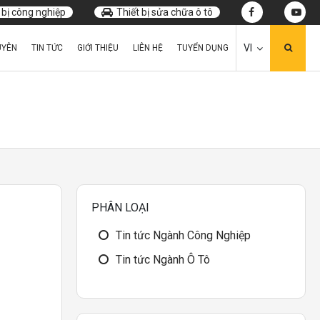
 bị công nghiệp
Thiết bị sửa chữa ô tô
VI
UYÊN
TIN TỨC
GIỚI THIỆU
LIÊN HỆ
TUYỂN DỤNG
PHÂN LOẠI
Tin tức Ngành Công Nghiệp
Tin tức Ngành Ô Tô