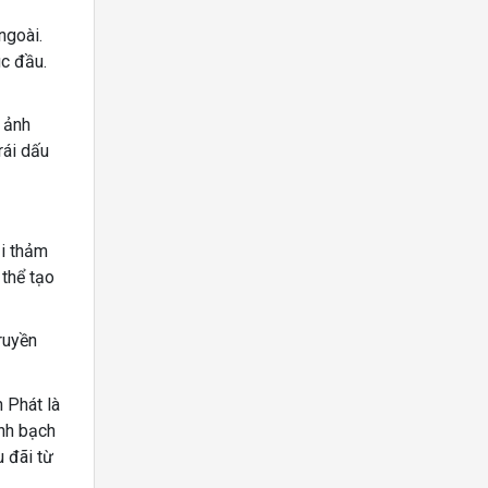
ngoài.
úc đầu.
 ảnh
rái dấu
ại thảm
 thể tạo
ruyền
 Phát là
inh bạch
 đãi từ