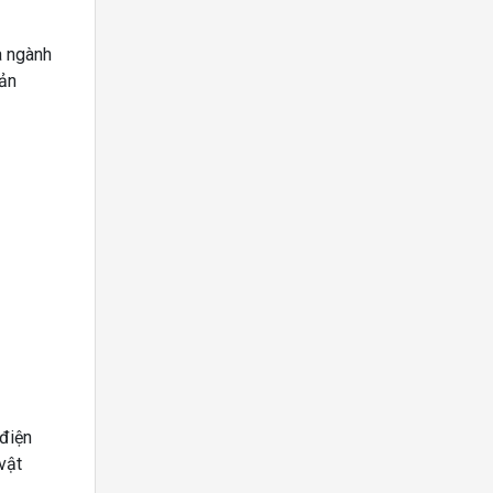
a ngành
sản
 điện
vật