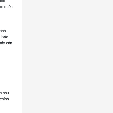
ỉnh
hụm miễn
ránh
, bảo
máy cân
n nhu
 chỉnh