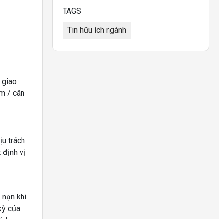
TAGS
Tin hữu ích ngành
 giao
m / cân
ịu trách
 định vị
 nạn khi
kỳ của