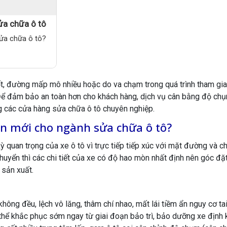
ửa chữa ô tô
sửa chữa ô tô?
ốt, đường mấp mô nhiều hoặc do va chạm trong quá trình tham gia
Để đảm bảo an toàn hơn cho khách hàng, dịch vụ cân bằng độ chụ
ng các cửa hàng sửa chữa ô tô chuyên nghiệp.
ẩn mới cho ngành sửa chữa ô tô?
 quan trọng của xe ô tô vì trực tiếp tiếp xúc với mặt đường và ch
chuyển thì các chi tiết của xe có độ hao mòn nhất định nên góc đặt
 sản xuất.
hông đều, lệch vô lăng, thâm chí nhao, mất lái tiềm ẩn nguy cơ tai
ó thể khắc phục sớm ngay từ giai đoạn bảo trì, bảo dưỡng xe định 