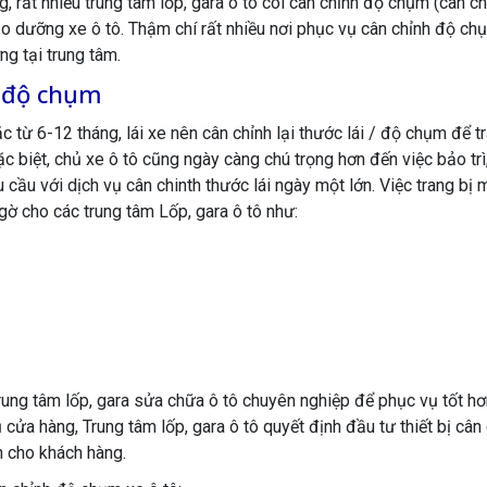
, rất nhiều trung tâm lốp, gara ô tô coi cân chỉnh độ chụm (cân ch
bảo dưỡng xe ô tô. Thậm chí rất nhiều nơi phục vụ cân chỉnh độ c
g tại trung tâm.
h độ chụm
từ 6-12 tháng, lái xe nên cân chỉnh lại thước lái / độ chụm để t
c biệt, chủ xe ô tô cũng ngày càng chú trọng hơn đến việc bảo trì
cầu với dịch vụ cân chinth thước lái ngày một lớn. Việc trang bị 
ngờ cho các trung tâm Lốp, gara ô tô như:
rung tâm lốp, gara sửa chữa ô tô chuyên nghiệp để phục vụ tốt hơ
 cửa hàng, Trung tâm lốp, gara ô tô quyết định đầu tư thiết bị cân
n cho khách hàng.