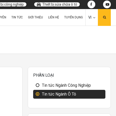
 bị công nghiệp
Thiết bị sửa chữa ô tô
VI
UYÊN
TIN TỨC
GIỚI THIỆU
LIÊN HỆ
TUYỂN DỤNG
PHÂN LOẠI
Tin tức Ngành Công Nghiệp
Tin tức Ngành Ô Tô