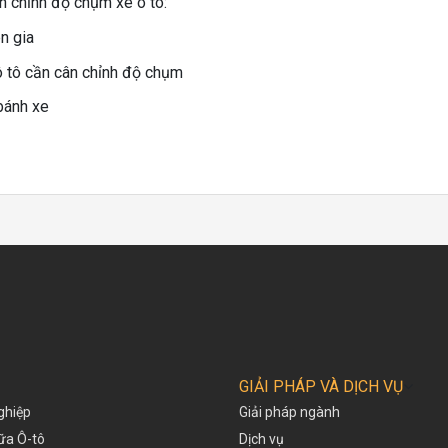
n chỉnh độ chụm xe ô tô:
n gia
ô tô cần cân chỉnh độ chụm
bánh xe
GIẢI PHÁP VÀ DỊCH VỤ
ghiệp
Giải pháp ngành
hữa Ô-tô
Dịch vụ