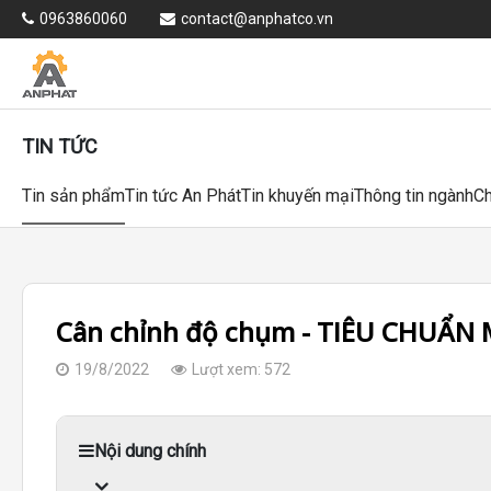
0963860060
contact@anphatco.vn
TIN TỨC
Tin sản phẩm
Tin tức An Phát
Tin khuyến mại
Thông tin ngành
Ch
Cân chỉnh độ chụm - TIÊU CHUẨN M
19/8/2022
Lượt xem: 572
Nội dung chính