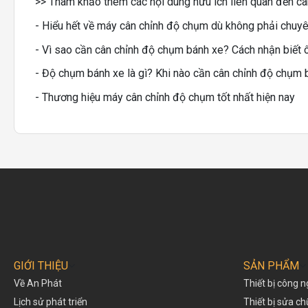
>> Tham khảo thêm các nội dung hữu ích liên quan đến câ
- Hiểu hết về máy cân chỉnh độ chụm dù không phải chuyê
- Vì sao cần cân chỉnh độ chụm bánh xe? Cách nhận biết 
- Độ chụm bánh xe là gì? Khi nào cần cân chỉnh độ chụm 
- Thương hiệu máy cân chỉnh độ chụm tốt nhất hiện nay
GIỚI THIỆU
SẢN PHẨM
Về An Phát
Thiết bị công n
Lịch sử phát triển
Thiết bị sửa c