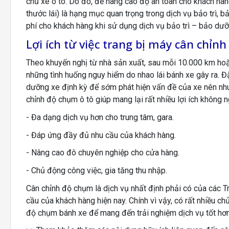
chủ xe ô tô. Do đó, để nâng cao độ an toàn cho khách hàng
thước lái) là hạng mục quan trọng trong dịch vụ bảo trì, 
phí cho khách hàng khi sử dụng dịch vụ bảo trì – bảo dưỡn
Lợi ích từ việc trang bị máy cân chỉn
Theo khuyến nghị từ nhà sản xuất, sau mỗi 10.000 km hoặc 
những tình huống nguy hiểm do nhao lái bánh xe gây ra. Đặ
dưỡng xe định kỳ để sớm phát hiện vấn đề của xe nên nhu 
chỉnh độ chụm ô tô giúp mang lại rất nhiều lợi ích không 
- Đa dạng dịch vụ hơn cho trung tâm, gara.
- Đáp ứng đầy đủ nhu cầu của khách hàng.
- Nâng cao đô chuyên nghiệp cho cửa hàng.
- Chủ động công việc, gia tăng thu nhập.
Cân chỉnh độ chụm là dịch vụ nhất định phải có của các T
cầu của khách hàng hiện nay. Chính vì vậy, có rất nhiều chủ
độ chụm bánh xe để mang đến trải nghiệm dịch vụ tốt hơ