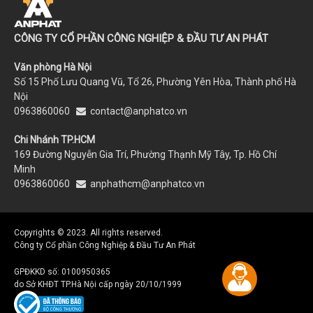
CÔNG TY CỔ PHẦN CÔNG NGHIỆP & ĐẦU TƯ AN PHÁT
Văn phòng Hà Nội
Số 15 Phố Lưu Quang Vũ, Tổ 26, Phường Yên Hòa, Thành phố Hà
Nội
0963860060
contact@anphatco.vn
Chi Nhánh TP.HCM
169 Đường Nguyễn Gia Trí, Phường Thạnh Mỹ Tây, Tp. Hồ Chí
Minh
0963860060
anphathcm@anphatco.vn
Copyrights © 2023. All rights reserved.
Công ty Cổ phần Công Nghiệp & Đầu Tư An Phát
GPĐKKD số: 0100950365
do Sở KHĐT TP.Hà Nội cấp ngày 20/10/1999