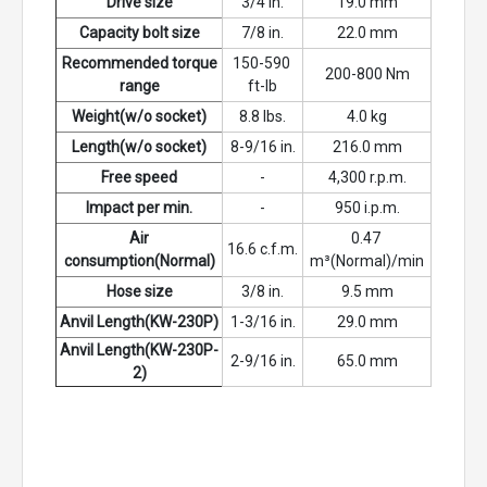
Drive size
3/4 in.
19.0 mm
Capacity bolt size
7/8 in.
22.0 mm
Recommended torque
150-590 
200-800 Nm
range
ft-lb
Weight(w/o socket)
8.8 lbs.
4.0 kg
Length(w/o socket)
8-9/16 in.
216.0 mm
Free speed
-
4,300 r.p.m.
Impact per min.
-
950 i.p.m.
Air
0.47 
16.6 c.f.m.
consumption(Normal)
m³(Normal)/min
Hose size
3/8 in.
9.5 mm
Anvil Length(KW-230P)
1-3/16 in.
29.0 mm
Anvil Length(KW-230P-
2-9/16 in.
65.0 mm
2)