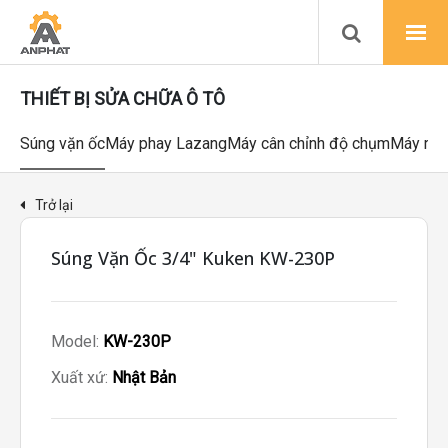
THIẾT BỊ SỬA CHỮA Ô TÔ
Súng vặn ốc
Máy phay Lazang
Máy cân chỉnh độ chụm
Máy ra 
Trở lại
Súng Vặn Ốc 3/4" Kuken KW-230P
Model:
KW-230P
Xuất xứ:
Nhật Bản