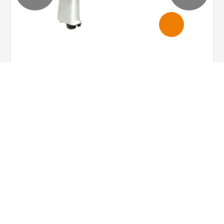
Súng Vặn Ốc Khí Nén 3/4" Kuken KW-20P-2
GIỚI THIỆU
SẢN PHẨM