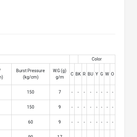
e
Color
f
Burst Pressure
W.G (g)
C
BK
R
BU
Y
G
W
O
m)
(kg/cm)
g/m
150
7
-
-
-
-
-
-
-
-
150
9
-
-
-
-
-
-
-
-
60
9
-
-
-
-
-
-
-
-