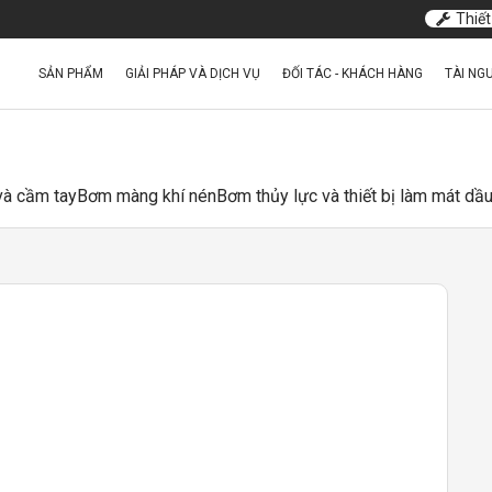
Thiết
SẢN PHẨM
GIẢI PHÁP VÀ DỊCH VỤ
ĐỐI TÁC - KHÁCH HÀNG
TÀI NG
 và cầm tay
Bơm màng khí nén
Bơm thủy lực và thiết bị làm mát dầ