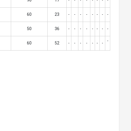
90
17
-
-
-
-
-
-
-
-
60
23
-
-
-
-
-
-
-
-
50
36
-
-
-
-
-
-
-
-
-
60
52
-
-
-
-
-
-
-