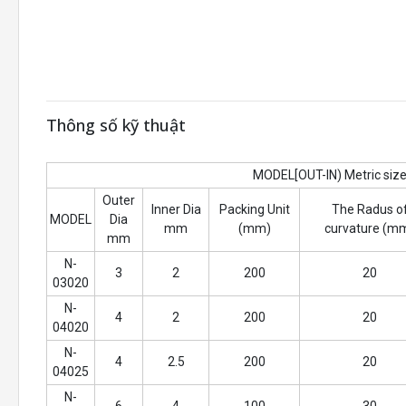
Thông số kỹ thuật
MODEL[OUT-IN) Metric siz
Outer
Inner Dia
Packing Unit
The Radus o
MODEL
Dia
mm
(mm)
curvature (m
mm
N-
3
2
200
20
03020
N-
4
2
200
20
04020
N-
4
2.5
200
20
04025
N-