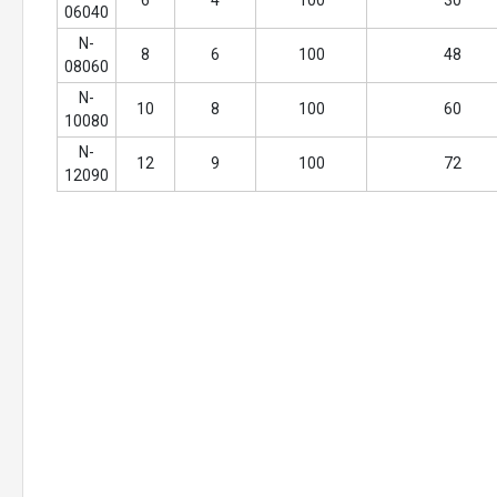
6
4
100
30
06040
N-
8
6
100
48
08060
N-
10
8
100
60
10080
N-
12
9
100
72
12090