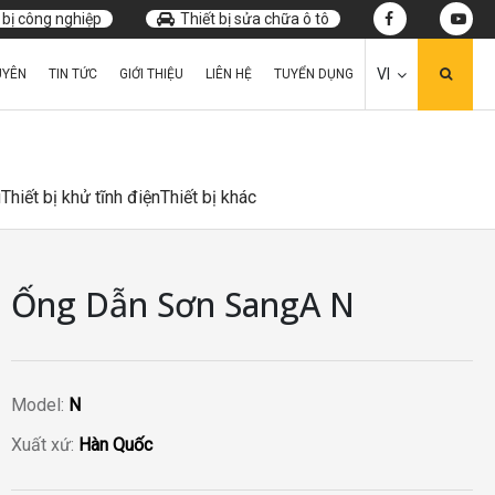
 bị công nghiệp
Thiết bị sửa chữa ô tô
VI
UYÊN
TIN TỨC
GIỚI THIỆU
LIÊN HỆ
TUYỂN DỤNG
u
Thiết bị khử tĩnh điện
Thiết bị khác
Ống Dẫn Sơn SangA N
Model:
N
Xuất xứ:
Hàn Quốc