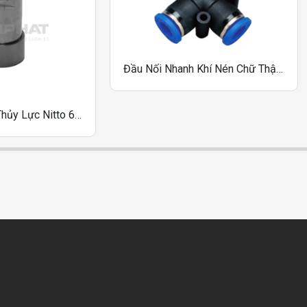
Đầu Nối Nhanh Khí Nén Chữ Thập Sang A One-Touch Fittings Dòng PZA31
Đầu Nối Nhanh Thủy Lực Nitto 66HS, 8HS, 10HS, 12HS, 16HS