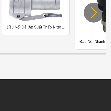
Đầu Nối Dải Áp Suất Thấp Nitto Kohki LC-16TSH, LC-20TSH, LC-24TSH, LC-32TSH