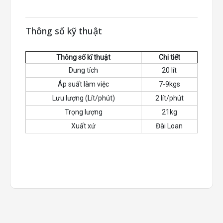
Thông số kỹ thuật
Thông số kĩ thuật
Chi tiết
Dung tích
20 lít
Áp suất làm việc
7-9kgs
Lưu lượng (Lít/phút)
2 lít/phút
Trọng lượng
21kg
Xuất xứ
Đài Loan
Đặc điểm nổi bật của máy bơm mỡ khí nén
MG-55: