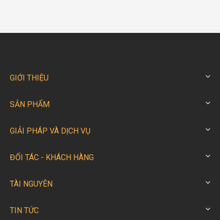
+ Bước 2: Gắn ống hơi cung cấp vào đầu nối chỗ
đồng hồ điều chỉnh áp lực của máy bơm.
+ Bước 3: Điều chỉnh đồng hồ áp lực ở máy bằng
cách vặn núm xoay trên đồng hồ; điều chỉnh kim
đồng hồ nằm trong khoảng chia vạch có màu xanh
là được. Sau đó vặn 2 ốc phía dưới để giữ chặt
núm điều chỉnh lại.
GIỚI THIỆU
+ Bước 4: Bơm mỡ bằng cách bóp cò súng, lưu ý
không được bóp giữ lâu dài.
SẢN PHẨM
3. Bảo dưỡng máy bơm mỡ khí nén MG-55 sau khi
GIẢI PHÁP VÀ DỊCH VỤ
sử dụng
+ Sau khi làm việc xong phải lau chùi sạch sẽ; đặc
ĐỐI TÁC - KHÁCH HÀNG
biệt là ở đầu ống hơi vào để tránh bụi bẩn, cát sạn
chui vào làm mài mòn các bộ phận bên trong máy.
TÀI NGUYÊN
+ Bình mỡ cung cấp phải thật sạch; ty bơm phải
luôn cắm vào bình mỡ và đồng thời vặn khóa chặt,
kín để tránh bụi bẩn, không khí, nước rơi vào bình
TIN TỨC