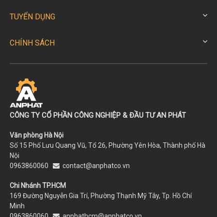
mỡ.
+ Không nên để máy hoạt động lâu dài và liên tục,
TUYỂN DỤNG
nên sử dụng theo cách sau: Bơm vài cái rồi nghỉ,
không bóp cò súng liên tục, bơm xong khóa van
CHÍNH SÁCH
hơi nguồn.
CÔNG TY CỔ PHẦN CÔNG NGHIỆP & ĐẦU TƯ AN PHÁT
Văn phòng Hà Nội
Số 15 Phố Lưu Quang Vũ, Tổ 26, Phường Yên Hòa, Thành phố Hà
Nội
0963860060
contact@anphatco.vn
Chi Nhánh TP.HCM
169 Đường Nguyễn Gia Trí, Phường Thạnh Mỹ Tây, Tp. Hồ Chí
Minh
0963860060
anphathcm@anphatco.vn