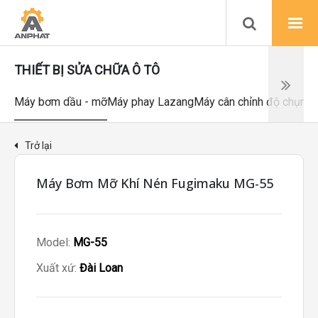
THIẾT BỊ SỬA CHỮA Ô TÔ
Máy bơm dầu - mỡ
Máy phay Lazang
Máy cân chỉnh độ chụm
M
Trở lại
Máy Bơm Mỡ Khí Nén Fugimaku MG-55
Model:
MG-55
Xuất xứ:
Đài Loan