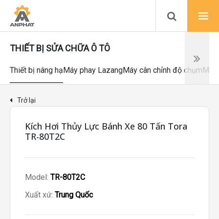
THIẾT BỊ SỬA CHỮA Ô TÔ
Thiết bị nâng hạ
Máy phay Lazang
Máy cân chỉnh độ chụm
Máy 
Trở lại
Kích Hơi Thủy Lực Bánh Xe 80 Tấn Tora
TR-80T2C
Model:
TR-80T2C
Xuất xứ:
Trung Quốc