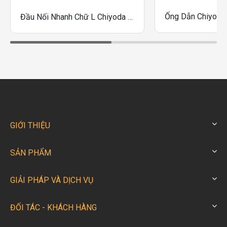
Đầu Nối Nhanh Chữ L Chiyoda Touch Connector Fuji Male Elbow (Resin Body)
GIỚI THIỆU
SẢN PHẨM
GIẢI PHÁP VÀ DỊCH VỤ
ĐỐI TÁC - KHÁCH HÀNG