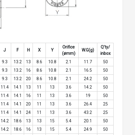
Orifice
Q'ty/
J
F
H
X
Y
W.G(g)
(ømm)
inbox
9.3
13.2
13
8.6
10.8
2.1
11.7
50
9.3
13.2
16
8.6
10.8
2.1
16.5
50
9.3
13.2
20
8.6
10.8
2.1
24.2
50
11.4
14.1
13
11
13
3.6
14.2
50
11.4
14.1
16
11
13
3.6
19
50
11.4
14.1
20
11
13
3.6
26.4
25
11.4
14.1
24
11
13
3.6
43.2
25
14.2
18.6
13
13
15
5.4
20.1
50
14.2
18.6
16
13
15
5.4
24.9
50