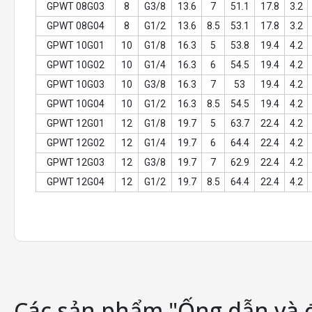
GPWT 08G03
8
G3/8
13.6
7
51.1
17.8
3.2
GPWT 08G04
8
G1/2
13.6
8.5
53.1
17.8
3.2
GPWT 10G01
10
G1/8
16.3
5
53.8
19.4
4.2
GPWT 10G02
10
G1/4
16.3
6
54.5
19.4
4.2
GPWT 10G03
10
G3/8
16.3
7
53
19.4
4.2
GPWT 10G04
10
G1/2
16.3
8.5
54.5
19.4
4.2
GPWT 12G01
12
G1/8
19.7
5
63.7
22.4
4.2
GPWT 12G02
12
G1/4
19.7
6
64.4
22.4
4.2
GPWT 12G03
12
G3/8
19.7
7
62.9
22.4
4.2
GPWT 12G04
12
G1/2
19.7
8.5
64.4
22.4
4.2
Các sản phẩm "Ống dẫn và 