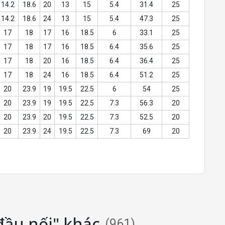
14.2
18.6
20
13
15
5.4
31.4
25
14.2
18.6
24
13
15
5.4
47.3
25
17
18
17
16
18.5
6
33.1
25
17
18
17
16
18.5
6.4
35.6
25
17
18
20
16
18.5
6.4
36.4
25
17
18
24
16
18.5
6.4
51.2
25
20
23.9
19
19.5
22.5
6
54
25
20
23.9
19
19.5
22.5
7.3
56.3
20
20
23.9
20
19.5
22.5
7.3
52.5
20
20
23.9
24
19.5
22.5
7.3
69
20
đầu nối" khác
(
961
)