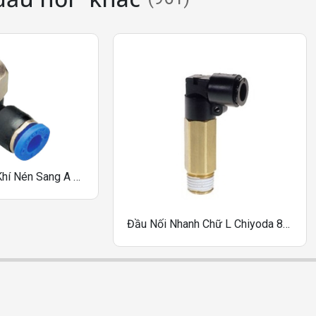
Đầu Nối Nhanh Khí Nén Sang A One-Touch Fittings Dòng PHF
Đầu Nối Nhanh Chữ L Chiyoda 8R-01M2L, 8R-02M2L, 8R-03M2L, 10R-02M2L, 10R-03M2L, 10R-04M2L