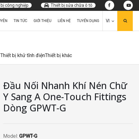
 bị công nghiệp
Thiết bị sửa chữa ô tô
VI
UYÊN
TIN TỨC
GIỚI THIỆU
LIÊN HỆ
TUYỂN DỤNG
u
Thiết bị khử tĩnh điện
Thiết bị khác
Đầu Nối Nhanh Khí Nén Chữ
Y Sang A One-Touch Fittings
Dòng GPWT-G
Model:
GPWT-G