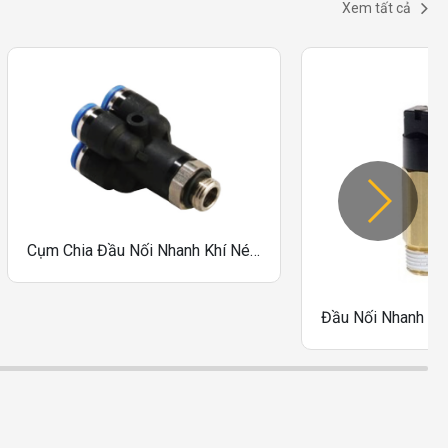
Xem tất cả
Cụm Chia Đầu Nối Nhanh Khí Nén Sang A One-Touch Fittings Dòng GPXT-G