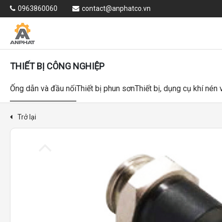
0963860060
contact@anphatco.vn
THIẾT BỊ CÔNG NGHIỆP
Ống dẫn và đầu nối
Thiết bị phun sơn
Thiết bị, dụng cụ khí nén
Trở lại