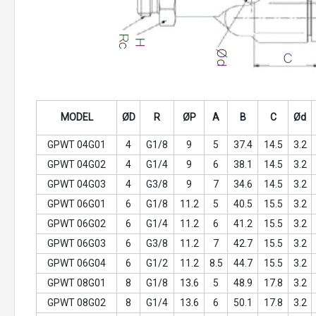
MODEL
ØD
R
ØP
A
B
C
Ød
GPWT 04G01
4
G1/8
9
5
37.4
14.5
3.2
GPWT 04G02
4
G1/4
9
6
38.1
14.5
3.2
GPWT 04G03
4
G3/8
9
7
34.6
14.5
3.2
GPWT 06G01
6
G1/8
11.2
5
40.5
15.5
3.2
GPWT 06G02
6
G1/4
11.2
6
41.2
15.5
3.2
GPWT 06G03
6
G3/8
11.2
7
42.7
15.5
3.2
GPWT 06G04
6
G1/2
11.2
8.5
44.7
15.5
3.2
GPWT 08G01
8
G1/8
13.6
5
48.9
17.8
3.2
GPWT 08G02
8
G1/4
13.6
6
50.1
17.8
3.2