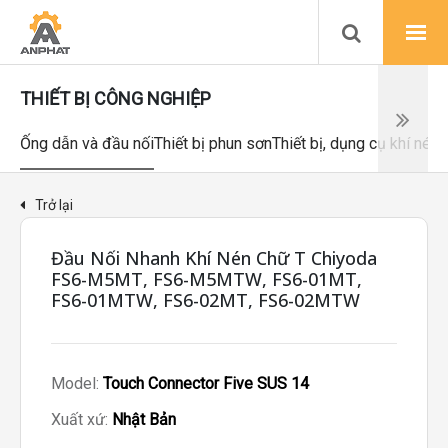
THIẾT BỊ CÔNG NGHIỆP
Ống dẫn và đầu nối
Thiết bị phun sơn
Thiết bị, dụng cụ khí nén
Trở lại
Đầu Nối Nhanh Khí Nén Chữ T Chiyoda
FS6-M5MT, FS6-M5MTW, FS6-01MT,
FS6-01MTW, FS6-02MT, FS6-02MTW
Model:
Touch Connector Five SUS 14
Xuất xứ:
Nhật Bản