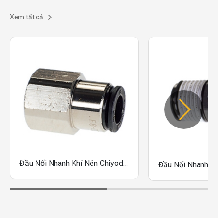
Xem tất cả
Đầu Nối Nhanh Khí Nén Chiyoda F12-03F, F12-03FW, F12-04F, F12-04FW