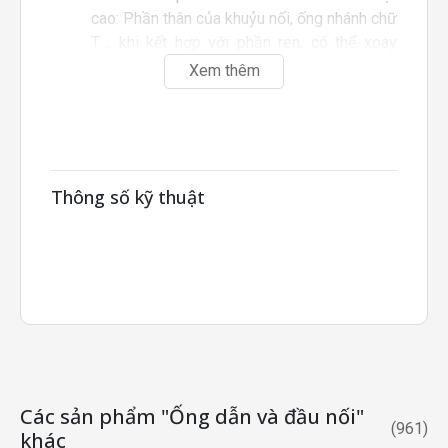
cao: Phần thân của khuỷu nối, ống nhánh chữ
T…, khi kết hợp với phần ren, có thể xoay
được.
Xem thêm
Đây không phải là loại có thể xoay được.
Do cân nhắc đến quá trình vệ sinh ống nước,
việc gia công bịt kín phần có ren không
được thực hiện.
Thông số kỹ thuật
Các sản phẩm "Ống dẫn và đầu nối"
(
961
)
khác