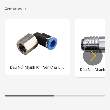
Xem tất cả
Đầu Nối Nhanh Khí Nén Chữ L Sang A One-Touch Fittings Dòng GPLF-G