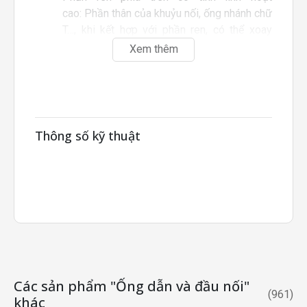
cao: Phần thân của khuỷu nối, ống nhánh chữ
T…, khi kết hợp với phần ren, có thể xoay
được.
Xem thêm
Đây không phải là loại có thể xoay được.
Do cân nhắc đến quá trình vệ sinh ống nước,
việc gia công bịt kín phần có ren không
được thực hiện.
Thông số kỹ thuật
Các sản phẩm "Ống dẫn và đầu nối"
(
961
)
khác