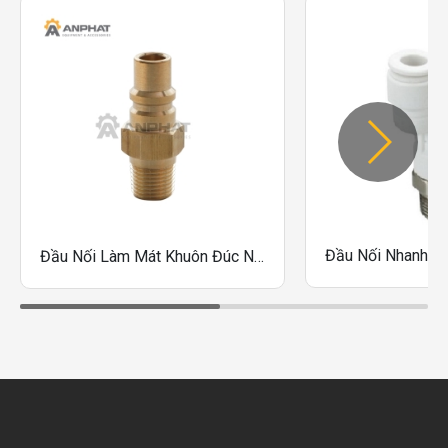
Đầu Nối Làm Mát Khuôn Đúc Nitto Kohki K-01PM, K-02PM, K-03PM