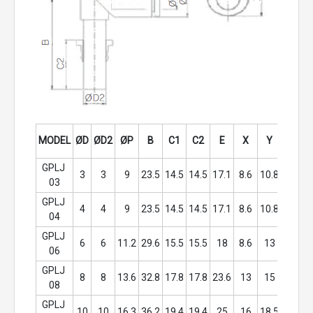
Orific
MODEL
ØD
ØD2
ØP
B
C1
C2
E
X
Y
(ømm
GPLJ 
3
3
9
23.5
14.5
14.5
17.1
8.6
10.8
1.5
03
GPLJ 
4
4
9
23.5
14.5
14.5
17.1
8.6
10.8
2.5
04
GPLJ 
6
6
11.2
29.6
15.5
15.5
18
8.6
13
4
06
GPLJ 
8
8
13.6
32.8
17.8
17.8
23.6
13
15
6
08
GPLJ 
10
10
16.3
36.2
19.4
19.4
25
16
18.5
8