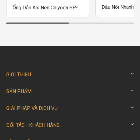
Ống Dẫn Khí Nén Chiyoda SP-4, SP-6
GIỚI THIỆU
SẢN PHẨM
GIẢI PHÁP VÀ DỊCH VỤ
ĐỐI TÁC - KHÁCH HÀNG