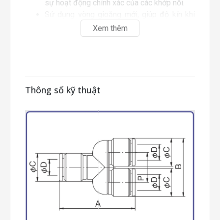
sự hoạt động chính xác của các khớp nối.
Sử dụng vòng gioăng mới, giúp độ kín khí
được bảo đảm trong khi lực kết nối cần
Xem thêm
thiết được giảm thiểu.
Tất cả các chi tiết của sản phẩm đều được
khắc bằng laser.
Phần thân sản phẩm có khả năng chịu
nhiệt: Sử dụng tiêu chuẩn chịu nhiệt của
Thông số kỹ thuật
nhựa Resin.
Phần có ren được gia công phủ lớp cao su
non đảm bảo kết nối chắc chắn.
Phần ren phía trên có tính linh hoạt
cao: Phần thân của khuỷu nối, ống nhánh chữ
T…, khi kết hợp với phần ren, có thể xoay
được.
Đây không phải là loại có thể xoay
được: Sản phẩm làm từ nhựa Resin không
thể xoay được.