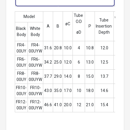
Tube 
Model
Weight
Tube 
O.D
øC
A
B
P
Insertion 
Black 
White 
g
øD
Depth
Body
Body
FR4-
FR4-
31.6
20.8
10.0
4
10.8
12.0
3.1
00UY
00UYW
FR6-
FR6-
34.2
25.0
12.0
6
13.0
12.5
4.4
00UY
00UYW
FR8-
FR8-
37.7
29.0
14.0
8
15.0
13.7
6.2
00UY
00UYW
FR10-
FR10-
43.0
35.0
17.0
10
18.0
14.6
10.8
00UY
00UYW
FR12-
FR12-
46.6
41.0
20.0
12
21.0
15.4
16.4
00UY
00UYW