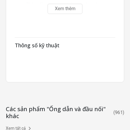
Thân đầu nối có thể lựa chọn làm hoàn
Xem thêm
toàn bằng kim loại hoặc bằng nhựa. Thân
kim loại có độ bền cao, chịu va đập tốt còn
thân nhựa có trọng lượng nhẹ hơn.
Dễ dàng lắp đặt hoặc tháo đầu nối bằng tô
vít.
Thông số kỹ thuật
Phần thân và khớp đầu nối có thể xoay
được (không phải kiểu quay).
Các sản phẩm "Ống dẫn và đầu nối"
(
961
)
khác
Xem tất cả