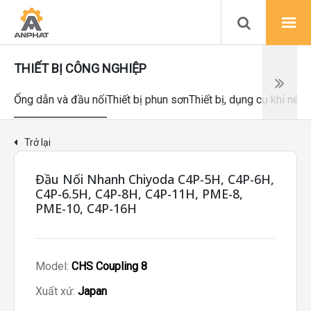
THIẾT BỊ CÔNG NGHIỆP
Ống dẫn và đầu nối
Thiết bị phun sơn
Thiết bị, dụng cụ khí nén
Trở lại
Đầu Nối Nhanh Chiyoda C4P-5H, C4P-6H,
C4P-6.5H, C4P-8H, C4P-11H, PME-8,
PME-10, C4P-16H
Model:
CHS Coupling 8
Xuất xứ:
Japan