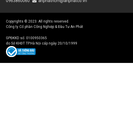
0963860060
anphathcm@anphatco.vn
Copyrights © 2023. All rights reserved.
Công ty Cổ phần Công Nghiệp & Đầu Tư An Phát
GPĐKKD số: 0100950365
do Sở KHĐT TP.Hà Nội cấp ngày 20/10/1999