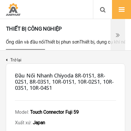
THIẾT BỊ CÔNG NGHIỆP
Ống dẫn và đầu nối
Thiết bị phun sơn
Thiết bị, dụng cụ khí nén
Trở lại
Đầu Nối Nhanh Chiyoda 8R-01S1, 8R-
02S1, 8R-03S1, 10R-01S1, 10R-02S1, 10R-
03S1, 10R-04S1
Model:
Touch Connector Fuji 59
Xuất xứ:
Japan