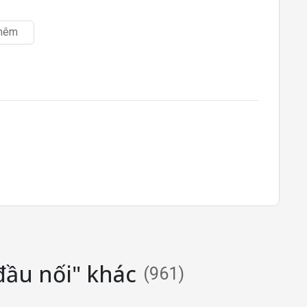
hêm
đầu nối" khác
(
961
)