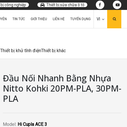
 bị công nghiệp
Thiết bị sửa chữa ô tô
VI
UYÊN
TIN TỨC
GIỚI THIỆU
LIÊN HỆ
TUYỂN DỤNG
u
Thiết bị khử tĩnh điện
Thiết bị khác
Đầu Nối Nhanh Bằng Nhựa
Nitto Kohki 20PM-PLA, 30PM-
PLA
Model:
Hi Cupla ACE 3