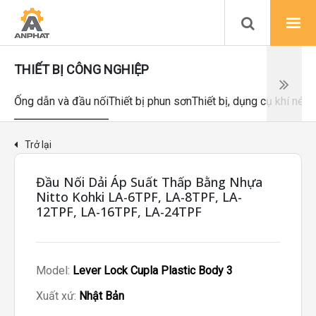
THIẾT BỊ CÔNG NGHIỆP
Ống dẫn và đầu nối
Thiết bị phun sơn
Thiết bị, dụng cụ khí nén
Trở lại
Đầu Nối Dải Áp Suất Thấp Bằng Nhựa
Nitto Kohki LA-6TPF, LA-8TPF, LA-
12TPF, LA-16TPF, LA-24TPF
Model:
Lever Lock Cupla Plastic Body 3
Xuất xứ:
Nhật Bản