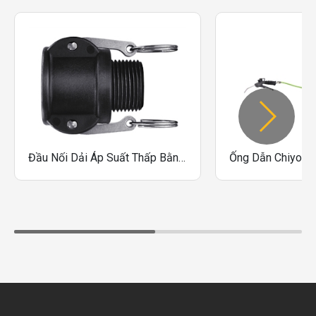
Đầu Nối Dải Áp Suất Thấp Bằng Nhựa Nitto Kohki LB-6TSM, LB-8TSM, LB-12TSM, LB-16TSM, LB-24TSM