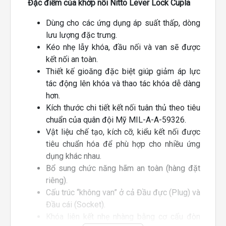
Đặc điểm của khớp nối Nitto Lever Lock Cupla
Dùng cho các ứng dụng áp suất thấp, dòng
lưu lượng đặc trưng.
Kéo nhẹ lẫy khóa, đầu nối và van sẽ được
kết nối an toàn.
Thiết kế gioăng đặc biệt giúp giảm áp lực
tác động lên khóa và thao tác khóa dễ dàng
hơn.
Kích thước chi tiết kết nối tuân thủ theo tiêu
chuẩn của quân đội Mỹ MIL-A-A-59326.
Vật liệu chế tạo, kích cỡ, kiểu kết nối được
tiêu chuẩn hóa để phù hợp cho nhiều ứng
dụng khác nhau.
Bổ sung chức năng hãm an toàn (hàng đặt
riêng).
Cấu trúc “không van” ở cả Đầu đực (Plug) và
Đầu cái (Socket).
Khóa liên kết nhẹ nhàng bằng cơ cấu đòn