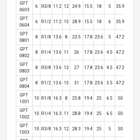
GPT 
6
R3/8
11.2
12
24.9
15.5
18
5
35.9
17
1
0603
GPT 
6
R1/2
11.2
15
28.9
15.5
18
6
35.9
21
1
0604
GPT 
8
R1/8
13.6
8
23.5
17.8
23.6
5
47.2
10
1
0801
GPT 
8
R1/4
13.6
11
26
17.8
23.6
4.5
47.2
14
1
0802
GPT 
8
R3/8
13.6
12
27
17.8
23.6
4.5
47.2
17
1
0803
GPT 
8
R1/2
13.6
15
31
17.8
23.6
5.5
47.2
21
1
0804
GPT 
10
R1/8
16.3
8
25.8
19.4
25
6.5
50
17
1
1001
GPT 
10
R1/4
16.3
11
28.8
19.4
25
6.5
50
17
1
1002
GPT 
10
R3/8
16.3
12
28.3
19.4
25
5
50
17
1
1003