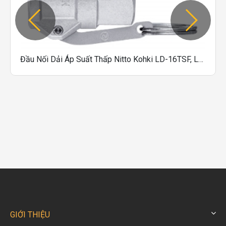
Đầu Nối Dải Áp Suất Thấp Nitto Kohki LD-16TSF, LD-20TSF, LD-24TSF, LD-32TSF
GIỚI THIỆU