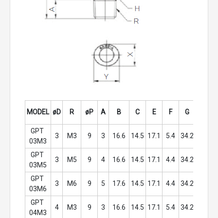
MODEL
øD
R
øP
A
B
C
E
F
G
H
X
GPT 
3
M3
9
3
16.6
14.5
17.1
5.4
34.2
9
8.
03M3
GPT 
3
M5
9
4
16.6
14.5
17.1
4.4
34.2
9
8.
03M5
GPT 
3
M6
9
5
17.6
14.5
17.1
4.4
34.2
9
8.
03M6
GPT 
4
M3
9
3
16.6
14.5
17.1
5.4
34.2
9
8.
04M3