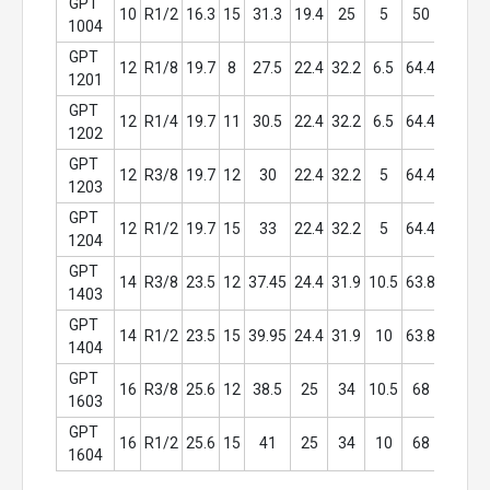
GPT 
10
R1/2
16.3
15
31.3
19.4
25
5
50
21
1
1004
GPT 
12
R1/8
19.7
8
27.5
22.4
32.2
6.5
64.4
17
19
1201
GPT 
12
R1/4
19.7
11
30.5
22.4
32.2
6.5
64.4
17
19
1202
GPT 
12
R3/8
19.7
12
30
22.4
32.2
5
64.4
17
19
1203
GPT 
12
R1/2
19.7
15
33
22.4
32.2
5
64.4
21
19
1204
GPT 
14
R3/8
23.5
12
37.45
24.4
31.9
10.5
63.8
20
2
1403
GPT 
14
R1/2
23.5
15
39.95
24.4
31.9
10
63.8
21
2
1404
GPT 
16
R3/8
25.6
12
38.5
25
34
10.5
68
20
2
1603
GPT 
16
R1/2
25.6
15
41
25
34
10
68
21
2
1604