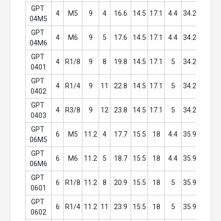
GPT 
4
M5
9
4
16.6
14.5
17.1
4.4
34.2
9
8.
04M5
GPT 
4
M6
9
5
17.6
14.5
17.1
4.4
34.2
9
8.
04M6
GPT 
4
R1/8
9
8
19.8
14.5
17.1
5
34.2
10
8.
0401
GPT 
4
R1/4
9
11
22.8
14.5
17.1
5
34.2
14
8.
0402
GPT 
4
R3/8
9
12
23.8
14.5
17.1
5
34.2
17
8.
0403
GPT 
6
M5
11.2
4
17.7
15.5
18
4.4
35.9
9
1
06M5
GPT 
6
M6
11.2
5
18.7
15.5
18
4.4
35.9
9
1
06M6
GPT 
6
R1/8
11.2
8
20.9
15.5
18
5
35.9
10
1
0601
GPT 
6
R1/4
11.2
11
23.9
15.5
18
5
35.9
14
1
0602