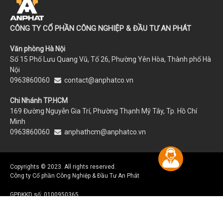
CÔNG TY CỔ PHẦN CÔNG NGHIỆP & ĐẦU TƯ AN PHÁT
Văn phòng Hà Nội
Số 15 Phố Lưu Quang Vũ, Tổ 26, Phường Yên Hòa, Thành phố Hà
Nội
0963860060
contact@anphatco.vn
Chi Nhánh TP.HCM
169 Đường Nguyễn Gia Trí, Phường Thạnh Mỹ Tây, Tp. Hồ Chí
Minh
0963860060
anphathcm@anphatco.vn
Copyrights © 2023. All rights reserved.
Công ty Cổ phần Công Nghiệp & Đầu Tư An Phát
GPĐKKD số: 0100950365
do Sở KHĐT TP.Hà Nội cấp ngày 20/10/1999