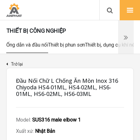
THIẾT BỊ CÔNG NGHIỆP
Ống dẫn và đầu nối
Thiết bị phun sơn
Thiết bị, dụng cụ khí nén
Trở lại
Đầu Nối Chữ L Chống Ăn Mòn Inox 316
Chiyoda HS4-01ML, HS4-02ML, HS6-
01ML, HS6-02ML, HS6-03ML
Model:
SUS316 male elbow 1
Xuất xứ:
Nhật Bản