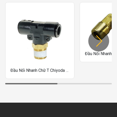
Đầu Nối Nhanh Chữ T Chiyoda 8R-01MT, 8R-02MT, 8R-03MT, 10R-01MT, 10R-02MT, 10R-03MT, 10R-04MT