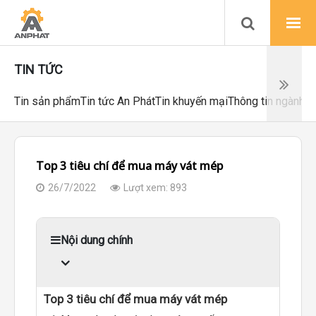
TIN TỨC
Tin sản phẩm
Tin tức An Phát
Tin khuyến mại
Thông tin ngành
Ch
Top 3 tiêu chí để mua máy vát mép
26/7/2022
Lượt xem: 893
Nội dung chính
Top 3 tiêu chí để mua máy vát mép