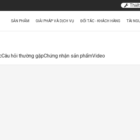
Thiết
SẢN PHẨM
GIẢI PHÁP VÀ DỊCH VỤ
ĐỐI TÁC - KHÁCH HÀNG
TÀI NG
c
Câu hỏi thường gặp
Chứng nhận sản phẩm
Video