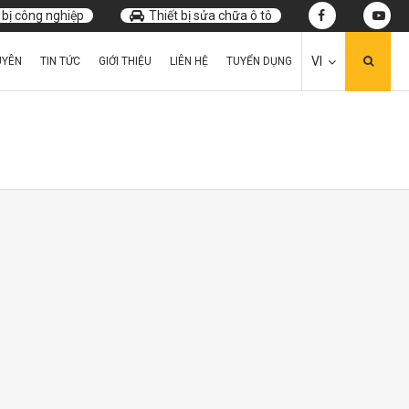
 bị công nghiệp
Thiết bị sửa chữa ô tô
VI
UYÊN
TIN TỨC
GIỚI THIỆU
LIÊN HỆ
TUYỂN DỤNG