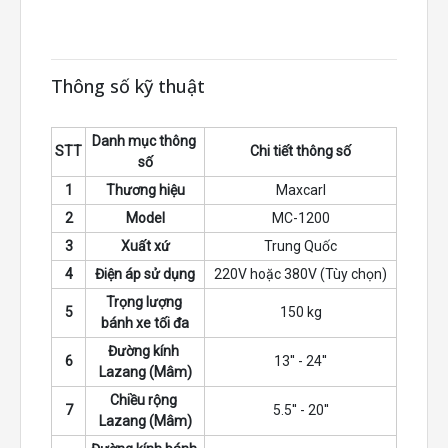
mềm và tích hợp chức năng tự chẩn đoán/tự
hiệu chuẩn lỗi hệ thống cực kỳ tiện lợi.
Tự động đo 3 thông số (3D): Máy tự động
Thông số kỹ thuật
đo đường kính vành (d) và khoảng cách (a).
Đặc biệt, chức năng đo chiều rộng vành (b)
bằng sonar (tùy chọn) giúp quy trình cân
Danh mục thông 
STT
Chi tiết thông số
bằng diễn ra hoàn toàn tự động, nhanh
số
chóng và chính xác.
1
Thương hiệu
Maxcarl
Định vị Laser & Đèn LED sáng đồng bộ: Tia
2
Model
MC-1200
Laser chỉ điểm chính xác vị trí dán chì. Đi
3
Xuất xứ
Trung Quốc
kèm là hệ thống đèn LED chiếu sáng bên
4
Điện áp sử dụng
220V hoặc 380V (Tùy chọn)
trong lòng vành, giúp kỹ thuật viên dễ dàng
Trọng lượng 
quan sát và thao tác tại các khu vực thiếu
5
150 kg
bánh xe tối đa
sáng.
Đường kính 
Phanh điện từ khóa bánh xe: Sau khi quay
6
13'' - 24''
Lazang (Mâm)
đo, phanh điện từ sẽ tự động khóa chặt
Chiều rộng 
bánh xe tại vị trí mất cân bằng. Điều này
7
5.5'' - 20''
Lazang (Mâm)
giúp việc gắn quả cân trở nên đơn giản,