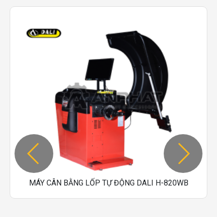
thay thế khi cần thiết. Hệ thống nắp bảo vệ bánh
xe có chức năng điều khiển tự động (tùy chọn),
máy sẽ tự động quay khi hạ nắp, giúp tiết kiệm
thời gian thao tác.
Thiết bị đi kèm bộ côn tiêu chuẩn và đai ốc khóa
nhanh loại cao cấp, tương thích với hầu hết các
dòng xe du lịch và xe tải nhẹ hiện nay.
MÁY CÂN BẰNG LỐP TỰ ĐỘNG DALI H-820WB