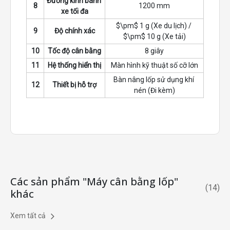
Đường kính bánh 
không bị xê dịch bánh xe.
8
1200 mm
xe tối đa
Chế độ ALU-S & Ẩn quả cân: Chế độ ALU-S
cho phép tự do định vị vị trí dán chì bằng tay
$\pm$ 1 g (Xe du lịch) / 
9
Độ chính xác
$\pm$ 10 g (Xe tải)
đo điện tử. Tính năng tách và ẩn quả cân
dán sau nan hoa giúp đảm bảo tính thẩm mỹ
10
Tốc độ cân bằng
8 giây
cao nhất cho các bộ mâm hợp kim nhôm đắt
11
Hệ thống hiển thị
Màn hình kỹ thuật số cỡ lớn
tiền.
Bàn nâng lốp sử dụng khí 
12
Thiết bị hỗ trợ
Thân máy gia công CNC cao cấp: Thùng máy
nén (Đi kèm)
được chế tạo từ thép tấm dày, gia công
chính xác bằng công nghệ CNC, tạo cấu trúc
vững chãi, triệt tiêu rung động hiệu quả, giúp
kết quả đo luôn ổn định.
Thông tin chi tiết sản
phẩm
Các sản phẩm "Máy cân bằng lốp"
(
14
)
khác
Máy cân bằng lốp Maxcarl MC-1200 được trang
bị màn hình LCD chất lượng cao và bảng mạch
Xem tất cả
điều khiển phím độc lập, tăng độ bền và dễ dàng