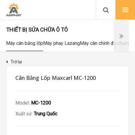
THIẾT BỊ SỬA CHỮA Ô TÔ
Máy cân bằng lốp
Máy phay Lazang
Máy cân chỉnh độ chụm
Má
Trở lại
Cân Bằng Lốp Maxcarl MC-1200
Model:
MC-1200
Xuất xứ:
Trung Quốc