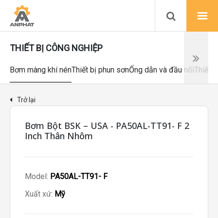
THIẾT BỊ CÔNG NGHIỆP
Bơm màng khí nén
Thiết bị phun sơn
Ống dẫn và đầu nối
Thiết b
Trở lại
Bơm Bột BSK – USA - PA50AL-TT91- F 2
Inch Thân Nhôm
Model:
PA50AL-TT91- F
Xuất xứ:
Mỹ