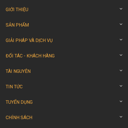
thương hiệu được đánh giá cao về: công nghệ độc
GIỚI THIỆU
quyền được cấp bằng sáng chế, chất lượng cao,
khu vực áp dụng rộng và tính ổn định tuyệt vời .
SẢN PHẨM
Vào năm 2011, BSK đã thành lập nhà máy của
mình tại Trung Quốc sau khi giới thiệu khái niệm
GIẢI PHÁP VÀ DỊCH VỤ
công nghệ và dịch vụ hoàn thiện và tiên tiến vào
quốc gia này.
ĐỐI TÁC - KHÁCH HÀNG
• Hiện tại, BSK Fluid Technology LLC đã sở hữu
hơn 100 đại lý chuyên nghiệp trải rộng tại hơn 30
TÀI NGUYÊN
thành phố ở Trung Quốc và trên toàn thế giới.
• Việc cung cấp dịch vụ toàn diện bởi BSK nhằm
TIN TỨC
đáp ứng nhu cầu riêng lẻ và đa dạng của từng
khách hàng cũng như nâng cao giá trị dịch vụ
TUYỂN DỤNG
bằng cách giảm chi phí sử dụng, bảo trì và cải
thiện hiệu quả tối ưu nhất.
CHÍNH SÁCH
• BSK rất thận trọng trong quản lý thương hiệu