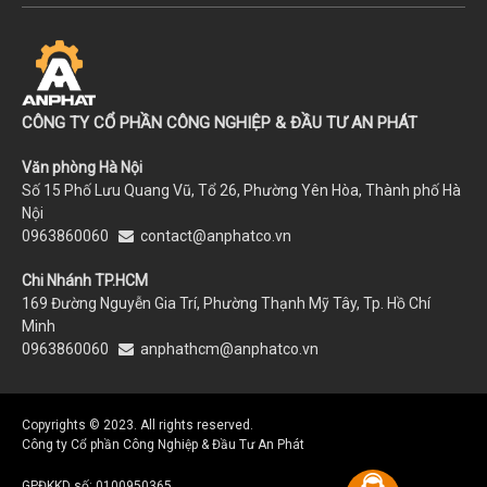
của mình. Doanh nghiệp này hiếm khi tiến hành
kinh doanh ở khu vực châu Á-Thái Bình Dương
An phat equipment & Accessories vinh dự là đại
lý phân phối chính thức của BSK tại thị trường Việt
CÔNG TY CỔ PHẦN CÔNG NGHIỆP & ĐẦU TƯ AN PHÁT
Nam.
Văn phòng Hà Nội
Số 15 Phố Lưu Quang Vũ, Tổ 26, Phường Yên Hòa, Thành phố Hà
Nội
0963860060
contact@anphatco.vn
Chi Nhánh TP.HCM
169 Đường Nguyễn Gia Trí, Phường Thạnh Mỹ Tây, Tp. Hồ Chí
Minh
0963860060
anphathcm@anphatco.vn
Copyrights © 2023. All rights reserved.
Công ty Cổ phần Công Nghiệp & Đầu Tư An Phát
GPĐKKD số: 0100950365