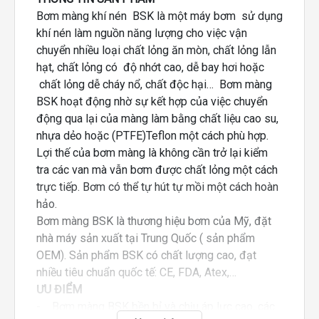
Bơm màng khí nén BSK là một máy bơm sử dụng
khí nén làm nguồn năng lượng cho việc vận
chuyển nhiều loại chất lỏng ăn mòn, chất lỏng lẫn
hạt, chất lỏng có độ nhớt cao, dễ bay hơi hoặc
chất lỏng dễ cháy nổ, chất độc hại… Bơm màng
BSK hoạt động nhờ sự kết hợp của việc chuyển
động qua lại của màng làm bằng chất liệu cao su,
nhựa dẻo hoặc (PTFE)Teflon một cách phù hợp.
Lợi thế của bơm màng là không cần trở lại kiểm
tra các van mà vẫn bơm được chất lỏng một cách
trực tiếp. Bơm có thể tự hút tự mồi một cách hoàn
hảo.
Bơm màng BSK là thương hiệu bơm của Mỹ, đặt
nhà máy sản xuất tại Trung Quốc ( sản phẩm
OEM). Sản phẩm BSK có chất lượng cao, đạt
nhiều tiêu chuẩn quốc tế: CE, FDA, Atex,…
ƯU ĐIỂM
- Bơm màng BSK bền bỉ và chịu áp lực cao, các