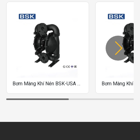
BSK có đầy đủ các kích cỡ, vật liệu của các loại
bơm màng chuyên biệt như: Bơm màng cao áp,
bơm FDA, Bơm vệ sinh 3A, Bơm Bột…
SO SÁNH TIÊU HAO PHỤ KIỆN BSK VÀ CÁC
HÃNG KHÁC ( Ít hơn 20 – 40%)
THÔNG TIN NHÀ CUNG CẤP
Slogan: “BSK, a maker of legendary quality but not
legendary stories!”
Bơm Màng Khí Nén BSK-USA BA50CI-D891-A 2 Inch Thân Gang
• Là một doanh nghiệp gia đình ở Mỹ, BSK Fluid
Technology LLC đã tham gia vào việc tìm kiếm và
phát triển các máy bơm màng khí nén trong hơn
hai thập kỷ qua.
• Từ nền tảng hoạt động lâu đời trong lĩnh vực
vận tải chất lỏng, BSK đã phát minh ra hệ thống
van khí kép gốm đầu tiên trên thế giới! – Đây là