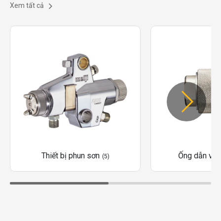
Xem tất cả
Thiết bị phun sơn
Ống dẫn và 
(5)