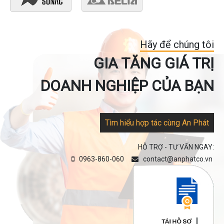
Hãy để chúng tôi
GIA TĂNG GIÁ TRỊ
DOANH NGHIỆP CỦA BẠN
Tìm hiểu hợp tác cùng An Phát
HỖ TRỢ - TƯ VẤN NGAY:
0963-860-060
contact@anphatco.vn