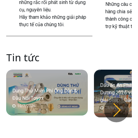
những rắc rối phát sinh từ dụng
Những câu chu
cụ, nguyên liệu.
hàng chia sẻ l
Hãy tham khảo những giải pháp
thành công cho
thực tế của chúng tôi.
trợ kỹ thuật từ 
Tin tức
Dấu ấn An Phát T
Dùng Thử Miễn Phí Ống Dẫn &
Dương 2026 với c
Đầu Nối Toyox
giải pháp - Dẫn đ
10/7/2026
25/6/2026